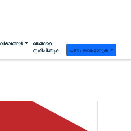
വിഭവങ്ങൾ
ഞങ്ങളെ
പണം കൈമാറുക
സമീപിക്കുക