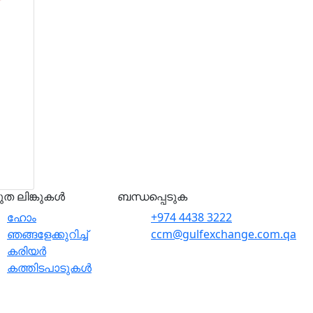
രുത ലിങ്കുകൾ
ബന്ധപ്പെടുക
ഹോം
+974 4438 3222
ഞങ്ങളേക്കുറിച്ച്
ccm@gulfexchange.com.qa
കരിയർ
കത്തിടപാടുകൾ