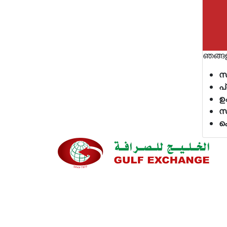
ഞങ്ങള
സ
പ
ഉ
സ
ക
ഞങ്ങളുടെ നിലവാരവും ഉപഭോക്തൃ അനുഭ
മെച്ചപ്പെടുത്തുന്നതിനുള്ള അവസരമായതിന
സേവനത്തിനും ഞങ്ങളുടെ ഉപഭോക്തൃ ഫീഡ്‌
അല്ലാതെയോ ഞങ്ങൾ 100% പ്രതിജ്ഞാബദ