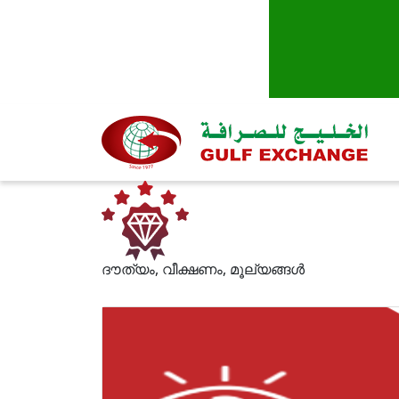
ദൗത്യം, വീക്ഷണം, മൂല്യങ്ങള്‍