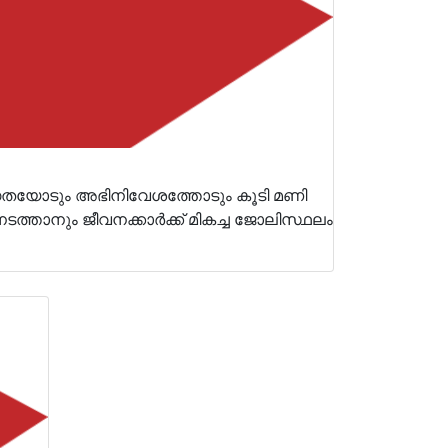
തയോടും അഭിനിവേശത്തോടും കൂടി മണി
നടത്താനും ജീവനക്കാർക്ക് മികച്ച ജോലിസ്ഥലം