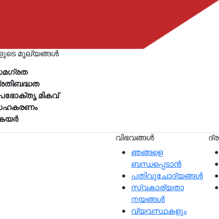
ുടെ മൂല്യങ്ങൾ
മഗ്രത
്രതിബദ്ധത
പഭോക്തൃ മികവ്
ഹകരണം
െയർ
വിഭവങ്ങൾ
ദ്
ഞങ്ങളെ
ബന്ധപ്പെടാന്‍
വവും
പതിവുചോദ്യങ്ങൾ
ാൽ, മികച്ച ഉപഭോക്തൃ
സ്വകാര്യതാ
ബാക്കും പോസിറ്റീവോ
നയങ്ങള്‍
്ധരാണ്.
വ്യവസ്ഥകളും