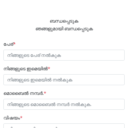
ബന്ധപ്പെടുക
ഞങ്ങളുമായി ബന്ധപ്പെടുക
പേര്
*
നിങ്ങളുടെ ഇമെയിൽ
*
മൊബൈൽ നമ്പർ.
*
വിഷയം
*