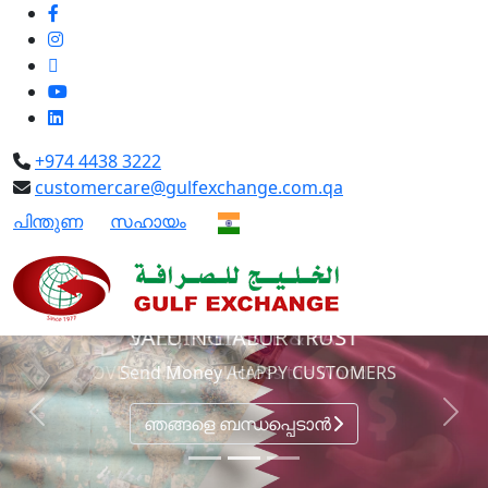
+974 4438 3222
customercare@gulfexchange.com.qa
പിന്തുണ
|
സഹായം
മലയാളം
SAFE, RELIABLE & FAST
Send Money Across the World
Previous
Next
ഞങ്ങളെ ബന്ധപ്പെടാന്‍