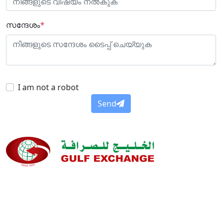
സന്ദേശം
*
I am not a robot
Send
ഞങ്ങളുടെ നിലവാരവും ഉപഭോക്തൃ അനുഭവവും
മെച്ചപ്പെടുത്തുന്നതിനുള്ള അവസരമായതിനാൽ, മികച്ച
ഉപഭോക്തൃ സേവനത്തിനും ഞങ്ങളുടെ ഉപഭോക്തൃ
ഫീഡ്‌ബാക്കും പോസിറ്റീവോ അല്ലാതെയോ ഞങ്ങൾ