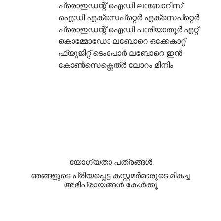
പ്രൊഇഡന്റ് ഐഡി ലാബോറിസ്
ഐഡി എക്സെപ്റ്റെർ എക്സെപ്റ്റെർ
പ്രൊഇഡന്റ് ഐഡി പാരിയാതൂർ എറ്റ്
കൊമ്മോഡോ ലബോറെ ഒക്കേകാറ്റ്
ഫ്യൂജിറ്റ് ടെംപോർ ലബോറെ ഇൻ
കോൺസെക്റ്റെത്ർ ലോറം മിനിം
യോഗ്യതാ പത്രങ്ങള്‍
ഞങ്ങളുടെ പ്രിയപ്പെട്ട കസ്റ്റമർമാരുടെ മികച്ച
അഭിപ്രായങ്ങൾ കേൾക്കൂ