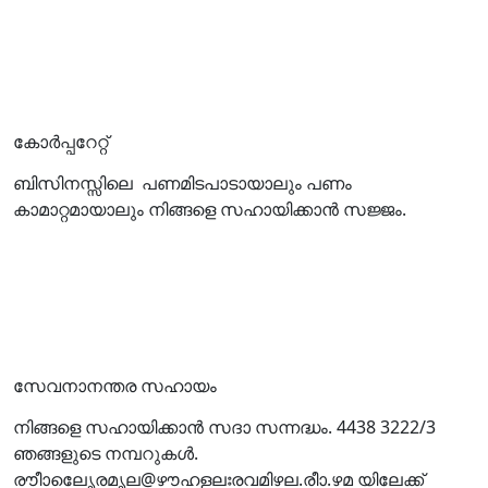
കോര്‍പ്പറേറ്റ്
ബിസിനസ്സിലെ പണമിടപാടായാലും പണം
കാമാറ്റമായാലും നിങ്ങളെ സഹായിക്കാന്‍ സജ്ജം.
സേവനാനന്തര സഹായം
നിങ്ങളെ സഹായിക്കാന്‍ സദാ സന്നദ്ധം. 4438 3222/3
ഞങ്ങളുടെ നമ്പറുകള്‍.
രൗീാലെേൃരമൃല@ഴൗഹളലഃരവമിഴല.രീാ.ഴമ യിലേക്ക്