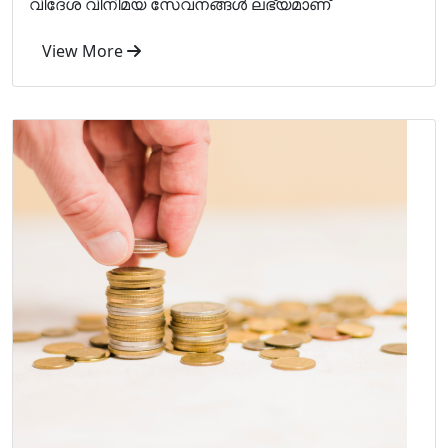
വിദേശ വിനിമയ സേവനങ്ങള്‍ ലഭ്യമാണ്
View More