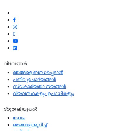
100% പ്രതിജ്ഞാബദ്ധരാണ്.
ഞങ്ങളെ പിന്തുടരുക
വിഭവങ്ങൾ
ഞങ്ങളെ ബന്ധപ്പെടാന്‍
പതിവുചോദ്യങ്ങൾ
സ്വകാര്യതാ നയങ്ങള്‍
വ്യവസ്ഥകളും ഉപാധികളും
ദ്രുത ലിങ്കുകൾ
ഹോം
ഞങ്ങളേക്കുറിച്ച്