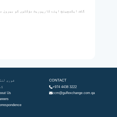
گلف ایکسچینج اپنے کارپوریٹ مؤکلوں کو بیرون ملک
CONTACT
فوری لنک
+974 4438 3222
گھ
bout Us
ccm@gulfexchange.com.qa
areers
orrespondence