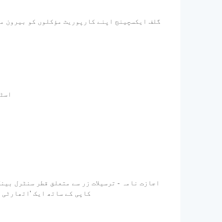
گلف ایکسچینج اپنے کارپوریٹ مؤکلوں کو بیرون ملک
- اس
ترسیلات زر کمپنی کو ایڈریس کی گئی اپنی