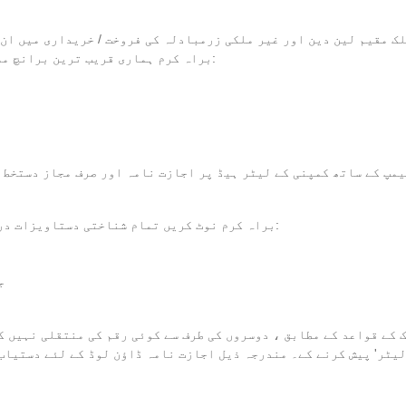
 مقیم لین دین اور غیر ملکی زرمبادلہ کی فروخت / خریداری میں ان 
ل please ، براہ کرم ہماری قریب ترین برانچ ملاحظہ کریں اور درج ذیل دستاویزات لائیں:
ٹیمپ کے ساتھ کمپنی کے لیٹر ہیڈ پر اجازت نامہ اور صرف مجاز دستخط 
براہ کرم نوٹ کریں تمام شناختی دستاویزات درست ہونے چاہئیں اور اصل دستاویزات پیش کی جائیں:
-
 QID کاپی کے ساتھ ایک 'اتھارٹی لیٹر' پیش کرنے کے۔ مندرجہ ذیل اجازت نامہ ڈاؤن لوڈ کے لئے دستی