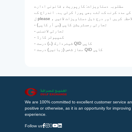
مطلوبہ دستاویزات: کارپوریٹ ، قانونی ادارے
کی مدد کرنے کے لئے بھی پورا کرتی ہے۔ اندراج کے
- تجارتی رجسٹریشن کاپی (سی آر کاپی)
- تجارتی لائسنس
- کمپیوٹر کارڈ
- شیئردارک (ے) درست QID کاپی
- مجاز شخص (زبانیں) درست QID کاپی
We are 100% committed to excellent customer service an
positive or otherwise, as it is an opportunity for improvi
experience.
Follow us