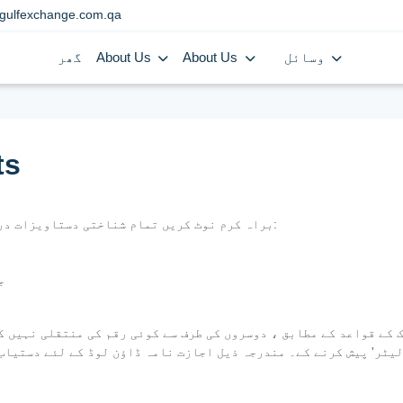
gulfexchange.com.qa
وسائل
About Us
About Us
گھر
ts
براہ کرم نوٹ کریں تمام شناختی دستاویزات درست ہونے چاہئیں اور اصل دستاویزات پیش کی جائیں:
-
 QID کاپی کے ساتھ ایک 'اتھارٹی لیٹر' پیش کرنے کے۔ مندرجہ ذیل اجازت نامہ ڈاؤن لوڈ کے لئے دستی