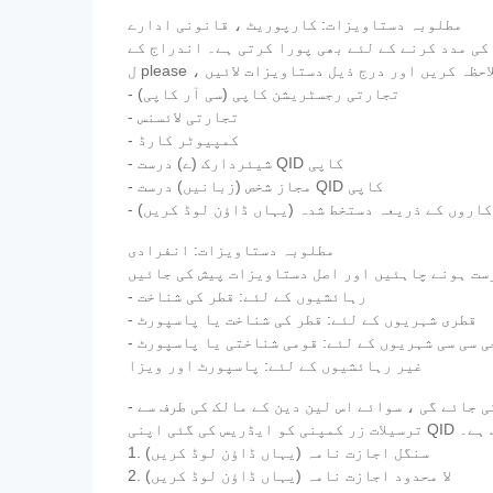
مطلوبہ دستاویزات: کارپوریٹ ، قانونی ادارے
کی مدد کرنے کے لئے بھی پورا کرتی ہے۔ اندراج کے
- تجارتی رجسٹریشن کاپی (سی آر کاپی)
- تجارتی لائسنس
- کمپیوٹر کارڈ
- شیئردارک (ے) درست QID کاپی
- مجاز شخص (زبانیں) درست QID کاپی
کاروں کے ذریعہ دستخط شدہ (یہاں ڈاؤن لوڈ کریں)
مطلوبہ دستاویزات: انفرادی
- رہائشیوں کے لئے: قطر کی شناخت
- قطری شہریوں کے لئے: قطر کی شناخت یا پاسپورٹ
 جی سی سی شہریوں کے لئے: قومی شناختی یا پاسپورٹ
غیر رہائشیوں کے لئے: پاسپورٹ اور ویزا
- اجازت نامہ - ترسیلات زر سے متعلق قطر سنٹرل بینک کے قواعد کے مطابق ، دوسروں کی طرف سے کوئی رقم کی منتقلی نہیں کی جائے گی ، سوائے اس لین دین کے مالک کی طرف سے
اب ہے۔
1. سنگل اجازت نامہ (یہاں ڈاؤن لوڈ کریں)
2. لا محدود اجازت نامہ (یہاں ڈاؤن لوڈ کریں)