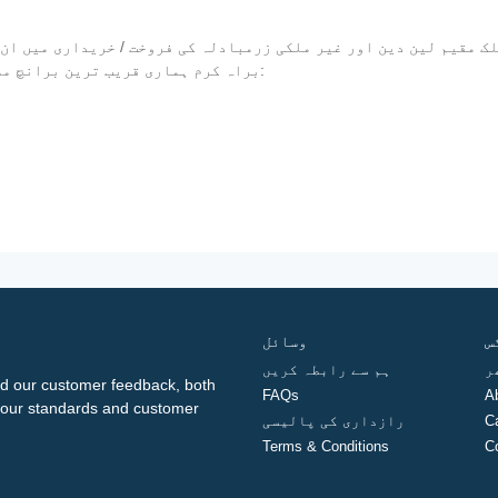
 مقیم لین دین اور غیر ملکی زرمبادلہ کی فروخت / خریداری میں ان 
ل please ، براہ کرم ہماری قریب ترین برانچ ملاحظہ کریں اور درج ذیل دستاویزات لائیں:
س
وسائل
ر
ہم سے رابطہ کریں
d our customer feedback, both
FAQs
A
ng our standards and customer
C
رازداری کی پالیسی
Terms & Conditions
C