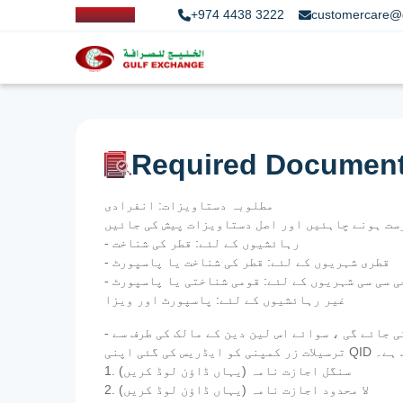
+974 4438 3222
customercare@
Required Documen
مطلوبہ دستاویزات: انفرادی
- رہائشیوں کے لئے: قطر کی شناخت
- قطری شہریوں کے لئے: قطر کی شناخت یا پاسپورٹ
 جی سی سی شہریوں کے لئے: قومی شناختی یا پاسپورٹ
غیر رہائشیوں کے لئے: پاسپورٹ اور ویزا
- اجازت نامہ - ترسیلات زر سے متعلق قطر سنٹرل بینک کے قواعد کے مطابق ، دوسروں کی طرف سے کوئی رقم کی منتقلی نہیں کی جائے گی ، سوائے اس لین دین کے مالک کی طرف سے
اب ہے۔
1. سنگل اجازت نامہ (یہاں ڈاؤن لوڈ کریں)
2. لا محدود اجازت نامہ (یہاں ڈاؤن لوڈ کریں)