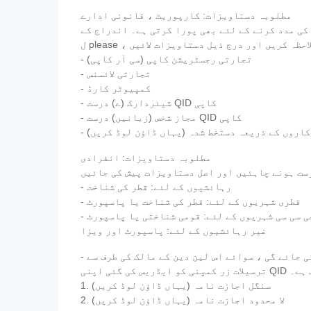
مطلوبہ دستاویزات: کارپوریٹ ، قانونی ادارے
کی مدد کرنے کے لئے بھی پورا کرتی ہے۔ اندراج کے
- تجارتی رجسٹریشن کاپی (سی آر کاپی)
- تجارتی لائسنس
- کمپیوٹر کارڈ
- شیئردارک (ے) درست QID کاپی
- مجاز شخص (زبانیں) درست QID کاپی
کاروں کے ذریعہ دستخط شدہ (یہاں ڈاؤن لوڈ کریں)
مطلوبہ دستاویزات: انفرادی
- رہائشیوں کے لئے: قطر کی شناخت
- قطری شہریوں کے لئے: قطر کی شناخت یا پاسپورٹ
 جی سی سی شہریوں کے لئے: قومی شناختی یا پاسپورٹ
غیر رہائشیوں کے لئے: پاسپورٹ اور ویزا
- اجازت نامہ - ترسیلات زر سے متعلق قطر سنٹرل بینک کے قواعد کے مطابق ، دوسروں کی طرف سے کوئی رقم کی منتقلی نہیں کی جائے گی ، سوائے اس لین دین کے مالک کی طرف سے
اب ہے۔
1. سنگل اجازت نامہ (یہاں ڈاؤن لوڈ کریں)
2. لا محدود اجازت نامہ (یہاں ڈاؤن لوڈ کریں)