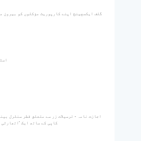
گلف ایکسچینج اپنے کارپوریٹ مؤکلوں کو بیرون ملک
- اس
ترسیلات زر کمپنی کو ایڈریس کی گئی اپنی