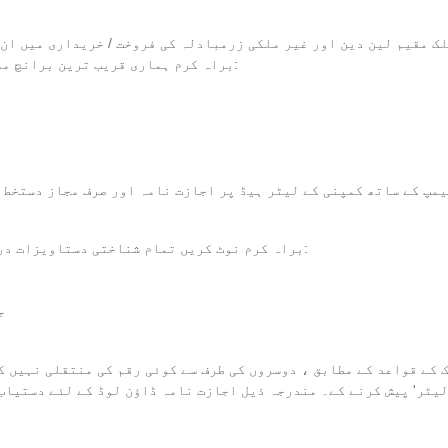
 مقیم لین دین اور غیر ملکی زرمبادلہ کی فروخت / خریداری میں ان 
ل please ، براہ کرم ہماری قریب ترین برانچ ملاحظہ کریں اور درج ذیل دستاویزات لائیں:
ٹیمپ کے ساتھ کمپنی کے لیٹر ہیڈ پر اجازت نامہ اور صرف مجاز دستخط 
براہ کرم نوٹ کریں تمام شناختی دستاویزات درست ہونے چاہئیں اور اصل دستاویزات پیش کی جائیں:
-
 QID کاپی کے ساتھ ایک 'اتھارٹی لیٹر' پیش کرنے کے۔ مندرجہ ذیل اجازت نامہ ڈاؤن لوڈ کے لئے دستی