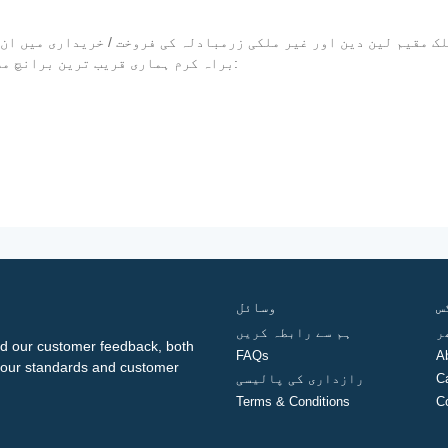
 مقیم لین دین اور غیر ملکی زرمبادلہ کی فروخت / خریداری میں ان 
ل please ، براہ کرم ہماری قریب ترین برانچ ملاحظہ کریں اور درج ذیل دستاویزات لائیں:
س
وسائل
ر
ہم سے رابطہ کریں
d our customer feedback, both
FAQs
A
ng our standards and customer
C
رازداری کی پالیسی
Terms & Conditions
C