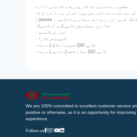
مطلوبہ دستاویزات: کارپوریٹ ، قانونی ادارے
کی مدد کرنے کے لئے بھی پورا کرتی ہے۔ اندراج کے
- تجارتی رجسٹریشن کاپی (سی آر کاپی)
- تجارتی لائسنس
- کمپیوٹر کارڈ
- شیئردارک (ے) درست QID کاپی
- مجاز شخص (زبانیں) درست QID کاپی
We are 100% committed to excellent customer service an
positive or otherwise, as it is an opportunity for improvi
experience.
Follow us