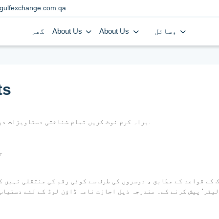
gulfexchange.com.qa
وسائل
About Us
About Us
گھر
ts
براہ کرم نوٹ کریں تمام شناختی دستاویزات درست ہونے چاہئیں اور اصل دستاویزات پیش کی جائیں:
-
 QID کاپی کے ساتھ ایک 'اتھارٹی لیٹر' پیش کرنے کے۔ مندرجہ ذیل اجازت نامہ ڈاؤن لوڈ کے لئے دستی