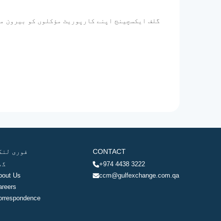
گلف ایکسچینج اپنے کارپوریٹ مؤکلوں کو بیرون ملک
CONTACT
فوری لنک
+974 4438 3222
گھ
bout Us
ccm@gulfexchange.com.qa
areers
orrespondence