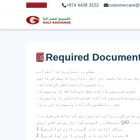
+974 4438 3222
customercare@
Required Documen
مطلوبہ دستاویزات: انفرادی
- رہائشیوں کے لئے: قطر کی شناخت
- قطری شہریوں کے لئے: قطر کی شناخت یا پاسپورٹ
 جی سی سی شہریوں کے لئے: قومی شناختی یا پاسپورٹ
غیر رہائشیوں کے لئے: پاسپورٹ اور ویزا
- اجازت نامہ - ترسیلات زر سے متعلق قطر سنٹرل بینک کے قواعد کے مطابق ، دوسروں کی طرف سے کوئی رقم کی منتقلی نہیں کی جائے گی ، سوائے اس لین دین کے مالک کی طرف سے
اب ہے۔
1. سنگل اجازت نامہ (یہاں ڈاؤن لوڈ کریں)
2. لا محدود اجازت نامہ (یہاں ڈاؤن لوڈ کریں)