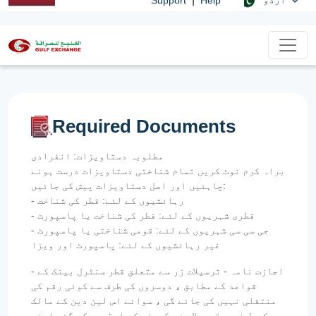
Required Documents
مطلوبہ دستاویزات: انفرادی
براہ کرم نوٹ کریں تمام شناختی دستاویزات درست ہونے
چاہئیں اور اصل دستاویزات پیش کی جائیں:
- رہائشیوں کے لئے: قطر کی شناخت
- قطری شہریوں کے لئے: قطر کی شناخت یا پاسپورٹ
- جی سی سی شہریوں کے لئے: قومی شناختی یا پاسپورٹ
غیر رہائشیوں کے لئے: پاسپورٹ اور ویزا
- اجازت نامہ - ترسیلات زر سے متعلق قطر سنٹرل بینک کے
قواعد کے مطابق ، دوسروں کی طرف سے کوئی رقم کی
منتقلی نہیں کی جائے گی ، سوائے اس لین دین کے مالک
کی طرف سے ترسیلات زر کمپنی کو ایڈریس کی گئی اپنی