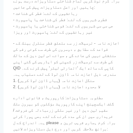
براہ کرم نوٹ کریں تمام شناختی دستاویزات درست ہونے
چاہئیں اور اصل دستاویزات پیش کی جائیں:
- رہائشیوں کے لئے: قطر کی شناخت
- قطری شہریوں کے لئے: قطر کی شناخت یا پاسپورٹ
- جی سی سی شہریوں کے لئے: قومی شناختی یا پاسپورٹ
غیر رہائشیوں کے لئے: پاسپورٹ اور ویزا
- اجازت نامہ - ترسیلات زر سے متعلق قطر سنٹرل بینک کے
قواعد کے مطابق ، دوسروں کی طرف سے کوئی رقم کی
منتقلی نہیں کی جائے گی ، سوائے اس لین دین کے مالک
کی طرف سے ترسیلات زر کمپنی کو ایڈریس کی گئی اپنی
QID کاپی کے ساتھ ایک 'اتھارٹی لیٹر' پیش کرنے کے۔
مندرجہ ذیل اجازت نامہ ڈاؤن لوڈ کے لئے دستیاب ہے۔
1. سنگل اجازت نامہ (یہاں ڈاؤن لوڈ کریں)
2. لا محدود اجازت نامہ (یہاں ڈاؤن لوڈ کریں)
مطلوبہ دستاویزات: کارپوریٹ ، قانونی ادارے
گلف ایکسچینج اپنے کارپوریٹ مؤکلوں کو بیرون ملک
مقیم لین دین اور غیر ملکی زرمبادلہ کی فروخت /
خریداری میں ان کی مدد کرنے کے لئے بھی پورا کرتی
ہے۔ اندراج کے ل please ، براہ کرم ہماری قریب ترین
برانچ ملاحظہ کریں اور درج ذیل دستاویزات لائیں: