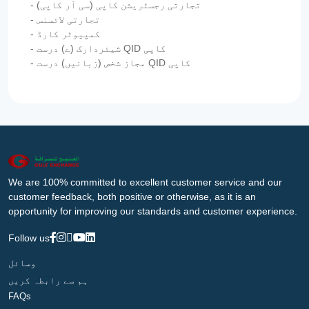
- تجارتی رجسٹریشن کاپی (سی آر کاپی)
- تجارتی لائسنس
- کمپیوٹر کارڈ
- شیئردارک (ے) درست QID کاپی
- مجاز شخص (زبانیں) درست QID کاپی
We are 100% committed to excellent customer service and our
customer feedback, both positive or otherwise, as it is an
opportunity for improving our standards and customer experience.
Follow us
وسائل
ہم سے رابطہ کریں
FAQs