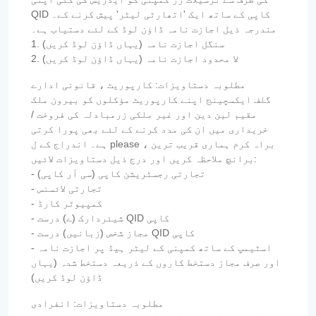
QID کاپی کے ساتھ ایک 'اتھارٹی لیٹر' پیش کرنے کے۔
مندرجہ ذیل اجازت نامہ ڈاؤن لوڈ کے لئے دستیاب ہے۔
1. سنگل اجازت نامہ (یہاں ڈاؤن لوڈ کریں)
2. لا محدود اجازت نامہ (یہاں ڈاؤن لوڈ کریں)
مطلوبہ دستاویزات: کارپوریٹ ، قانونی ادارے
گلف ایکسچینج اپنے کارپوریٹ مؤکلوں کو بیرون ملک
مقیم لین دین اور غیر ملکی زرمبادلہ کی فروخت /
خریداری میں ان کی مدد کرنے کے لئے بھی پورا کرتی
ہے۔ اندراج کے ل please ، براہ کرم ہماری قریب ترین
برانچ ملاحظہ کریں اور درج ذیل دستاویزات لائیں:
- تجارتی رجسٹریشن کاپی (سی آر کاپی)
- تجارتی لائسنس
- کمپیوٹر کارڈ
- شیئردارک (ے) درست QID کاپی
- مجاز شخص (زبانیں) درست QID کاپی
- اسٹیمپ کے ساتھ کمپنی کے لیٹر ہیڈ پر اجازت نامہ
اور صرف مجاز دستخط کاروں کے ذریعہ دستخط شدہ (یہاں
ڈاؤن لوڈ کریں)
مطلوبہ دستاویزات: انفرادی