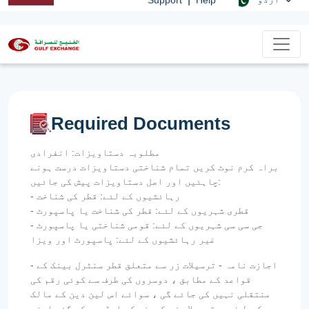
Required Documents
مطلوبہ دستاویزات: انفرادی
براہ کرم نوٹ کریں تمام شناختی دستاویزات درست ہونے
چاہئیں اور اصل دستاویزات پیش کی جائیں:
- رہائشیوں کے لئے: قطر کی شناخت
- قطری شہریوں کے لئے: قطر کی شناخت یا پاسپورٹ
- جی سی سی شہریوں کے لئے: قومی شناختی یا پاسپورٹ
غیر رہائشیوں کے لئے: پاسپورٹ اور ویزا
- اجازت نامہ - ترسیلات زر سے متعلق قطر سنٹرل بینک کے
قواعد کے مطابق ، دوسروں کی طرف سے کوئی رقم کی
منتقلی نہیں کی جائے گی ، سوائے اس لین دین کے مالک
کی طرف سے ترسیلات زر کمپنی کو ایڈریس کی گئی اپنی