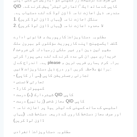
QID کاپی کے ساتھ ایک 'اتھارٹی لیٹر' پیش کرنے کے۔
مندرجہ ذیل اجازت نامہ ڈاؤن لوڈ کے لئے دستیاب ہے۔
1. سنگل اجازت نامہ (یہاں ڈاؤن لوڈ کریں)
2. لا محدود اجازت نامہ (یہاں ڈاؤن لوڈ کریں)
مطلوبہ دستاویزات: کارپوریٹ ، قانونی ادارے
گلف ایکسچینج اپنے کارپوریٹ مؤکلوں کو بیرون ملک
مقیم لین دین اور غیر ملکی زرمبادلہ کی فروخت /
خریداری میں ان کی مدد کرنے کے لئے بھی پورا کرتی
ہے۔ اندراج کے ل please ، براہ کرم ہماری قریب ترین
برانچ ملاحظہ کریں اور درج ذیل دستاویزات لائیں:
- تجارتی رجسٹریشن کاپی (سی آر کاپی)
- تجارتی لائسنس
- کمپیوٹر کارڈ
- شیئردارک (ے) درست QID کاپی
- مجاز شخص (زبانیں) درست QID کاپی
- اسٹیمپ کے ساتھ کمپنی کے لیٹر ہیڈ پر اجازت نامہ
اور صرف مجاز دستخط کاروں کے ذریعہ دستخط شدہ (یہاں
ڈاؤن لوڈ کریں)
مطلوبہ دستاویزات: انفرادی