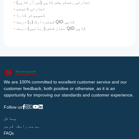
- تجارتی رجسٹریشن کاپی (سی آر کاپی)
- تجارتی لائسنس
- کمپیوٹر کارڈ
- شیئردارک (ے) درست QID کاپی
- مجاز شخص (زبانیں) درست QID کاپی
We are 100% committed to excellent customer service and our
customer feedback, both positive or otherwise, as it is an
opportunity for improving our standards and customer experience.
Follow us
وسائل
ہم سے رابطہ کریں
FAQs