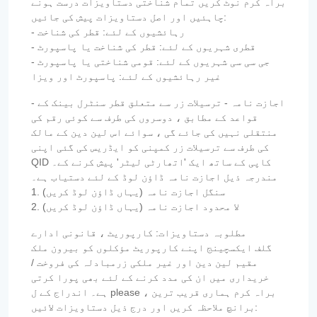
براہ کرم نوٹ کریں تمام شناختی دستاویزات درست ہونے
چاہئیں اور اصل دستاویزات پیش کی جائیں:
- رہائشیوں کے لئے: قطر کی شناخت
- قطری شہریوں کے لئے: قطر کی شناخت یا پاسپورٹ
- جی سی سی شہریوں کے لئے: قومی شناختی یا پاسپورٹ
غیر رہائشیوں کے لئے: پاسپورٹ اور ویزا
- اجازت نامہ - ترسیلات زر سے متعلق قطر سنٹرل بینک کے
قواعد کے مطابق ، دوسروں کی طرف سے کوئی رقم کی
منتقلی نہیں کی جائے گی ، سوائے اس لین دین کے مالک
کی طرف سے ترسیلات زر کمپنی کو ایڈریس کی گئی اپنی
QID کاپی کے ساتھ ایک 'اتھارٹی لیٹر' پیش کرنے کے۔
مندرجہ ذیل اجازت نامہ ڈاؤن لوڈ کے لئے دستیاب ہے۔
1. سنگل اجازت نامہ (یہاں ڈاؤن لوڈ کریں)
2. لا محدود اجازت نامہ (یہاں ڈاؤن لوڈ کریں)
مطلوبہ دستاویزات: کارپوریٹ ، قانونی ادارے
گلف ایکسچینج اپنے کارپوریٹ مؤکلوں کو بیرون ملک
مقیم لین دین اور غیر ملکی زرمبادلہ کی فروخت /
خریداری میں ان کی مدد کرنے کے لئے بھی پورا کرتی
ہے۔ اندراج کے ل please ، براہ کرم ہماری قریب ترین
برانچ ملاحظہ کریں اور درج ذیل دستاویزات لائیں: