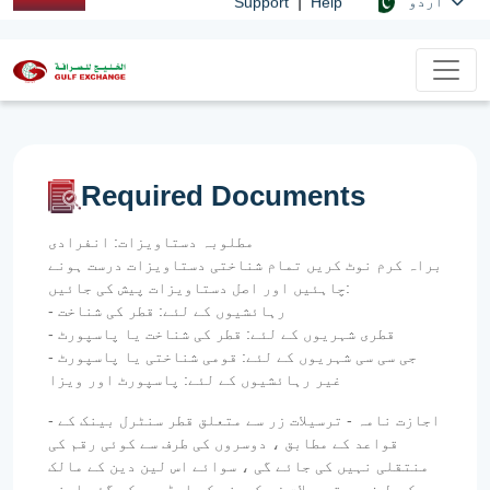
|
اردو
Support
Help
Required Documents
مطلوبہ دستاویزات: انفرادی
براہ کرم نوٹ کریں تمام شناختی دستاویزات درست ہونے
چاہئیں اور اصل دستاویزات پیش کی جائیں:
- رہائشیوں کے لئے: قطر کی شناخت
- قطری شہریوں کے لئے: قطر کی شناخت یا پاسپورٹ
- جی سی سی شہریوں کے لئے: قومی شناختی یا پاسپورٹ
غیر رہائشیوں کے لئے: پاسپورٹ اور ویزا
- اجازت نامہ - ترسیلات زر سے متعلق قطر سنٹرل بینک کے
قواعد کے مطابق ، دوسروں کی طرف سے کوئی رقم کی
منتقلی نہیں کی جائے گی ، سوائے اس لین دین کے مالک
کی طرف سے ترسیلات زر کمپنی کو ایڈریس کی گئی اپنی