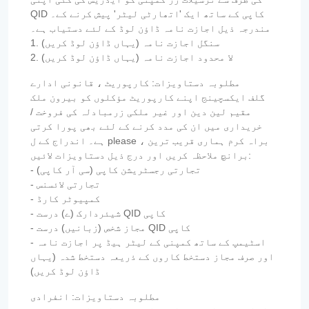
QID کاپی کے ساتھ ایک 'اتھارٹی لیٹر' پیش کرنے کے۔
مندرجہ ذیل اجازت نامہ ڈاؤن لوڈ کے لئے دستیاب ہے۔
1. سنگل اجازت نامہ (یہاں ڈاؤن لوڈ کریں)
2. لا محدود اجازت نامہ (یہاں ڈاؤن لوڈ کریں)
مطلوبہ دستاویزات: کارپوریٹ ، قانونی ادارے
گلف ایکسچینج اپنے کارپوریٹ مؤکلوں کو بیرون ملک
مقیم لین دین اور غیر ملکی زرمبادلہ کی فروخت /
خریداری میں ان کی مدد کرنے کے لئے بھی پورا کرتی
ہے۔ اندراج کے ل please ، براہ کرم ہماری قریب ترین
برانچ ملاحظہ کریں اور درج ذیل دستاویزات لائیں:
- تجارتی رجسٹریشن کاپی (سی آر کاپی)
- تجارتی لائسنس
- کمپیوٹر کارڈ
- شیئردارک (ے) درست QID کاپی
- مجاز شخص (زبانیں) درست QID کاپی
- اسٹیمپ کے ساتھ کمپنی کے لیٹر ہیڈ پر اجازت نامہ
اور صرف مجاز دستخط کاروں کے ذریعہ دستخط شدہ (یہاں
ڈاؤن لوڈ کریں)
مطلوبہ دستاویزات: انفرادی