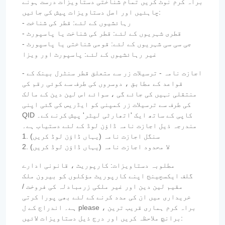
براہ کرم نوٹ کریں تمام شناختی دستاویزات درست ہونے
چاہئیں اور اصل دستاویزات پیش کی جائیں:
- رہائشیوں کے لئے: قطر کی شناخت
- قطری شہریوں کے لئے: قطر کی شناخت یا پاسپورٹ
- جی سی سی شہریوں کے لئے: قومی شناختی یا پاسپورٹ
غیر رہائشیوں کے لئے: پاسپورٹ اور ویزا
- اجازت نامہ - ترسیلات زر سے متعلق قطر سنٹرل بینک کے
قواعد کے مطابق ، دوسروں کی طرف سے کوئی رقم کی
منتقلی نہیں کی جائے گی ، سوائے اس لین دین کے مالک
کی طرف سے ترسیلات زر کمپنی کو ایڈریس کی گئی اپنی
QID کاپی کے ساتھ ایک 'اتھارٹی لیٹر' پیش کرنے کے۔
مندرجہ ذیل اجازت نامہ ڈاؤن لوڈ کے لئے دستیاب ہے۔
1. سنگل اجازت نامہ (یہاں ڈاؤن لوڈ کریں)
2. لا محدود اجازت نامہ (یہاں ڈاؤن لوڈ کریں)
مطلوبہ دستاویزات: کارپوریٹ ، قانونی ادارے
گلف ایکسچینج اپنے کارپوریٹ مؤکلوں کو بیرون ملک
مقیم لین دین اور غیر ملکی زرمبادلہ کی فروخت /
خریداری میں ان کی مدد کرنے کے لئے بھی پورا کرتی
ہے۔ اندراج کے ل please ، براہ کرم ہماری قریب ترین
برانچ ملاحظہ کریں اور درج ذیل دستاویزات لائیں: