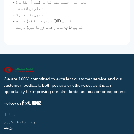
- تجارتی رجسٹریشن کاپی (سی آر کاپی)
- تجارتی لائسنس
- کمپیوٹر کارڈ
- شیئردارک (ے) درست QID کاپی
- مجاز شخص (زبانیں) درست QID کاپی
We are 100% committed to excellent customer service and our
customer feedback, both positive or otherwise, as it is an
opportunity for improving our standards and customer experience.
Follow us
وسائل
ہم سے رابطہ کریں
FAQs