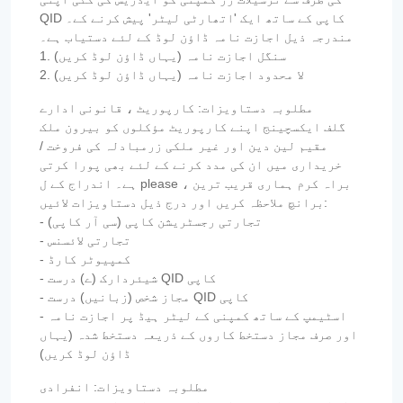
QID کاپی کے ساتھ ایک 'اتھارٹی لیٹر' پیش کرنے کے۔
مندرجہ ذیل اجازت نامہ ڈاؤن لوڈ کے لئے دستیاب ہے۔
1. سنگل اجازت نامہ (یہاں ڈاؤن لوڈ کریں)
2. لا محدود اجازت نامہ (یہاں ڈاؤن لوڈ کریں)
مطلوبہ دستاویزات: کارپوریٹ ، قانونی ادارے
گلف ایکسچینج اپنے کارپوریٹ مؤکلوں کو بیرون ملک
مقیم لین دین اور غیر ملکی زرمبادلہ کی فروخت /
خریداری میں ان کی مدد کرنے کے لئے بھی پورا کرتی
ہے۔ اندراج کے ل please ، براہ کرم ہماری قریب ترین
برانچ ملاحظہ کریں اور درج ذیل دستاویزات لائیں:
- تجارتی رجسٹریشن کاپی (سی آر کاپی)
- تجارتی لائسنس
- کمپیوٹر کارڈ
- شیئردارک (ے) درست QID کاپی
- مجاز شخص (زبانیں) درست QID کاپی
- اسٹیمپ کے ساتھ کمپنی کے لیٹر ہیڈ پر اجازت نامہ
اور صرف مجاز دستخط کاروں کے ذریعہ دستخط شدہ (یہاں
ڈاؤن لوڈ کریں)
مطلوبہ دستاویزات: انفرادی