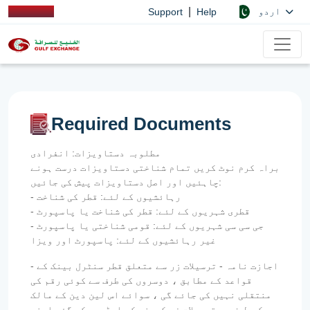
|
اردو
Support
Help
Required Documents
مطلوبہ دستاویزات: انفرادی
براہ کرم نوٹ کریں تمام شناختی دستاویزات درست ہونے
چاہئیں اور اصل دستاویزات پیش کی جائیں:
- رہائشیوں کے لئے: قطر کی شناخت
- قطری شہریوں کے لئے: قطر کی شناخت یا پاسپورٹ
- جی سی سی شہریوں کے لئے: قومی شناختی یا پاسپورٹ
غیر رہائشیوں کے لئے: پاسپورٹ اور ویزا
- اجازت نامہ - ترسیلات زر سے متعلق قطر سنٹرل بینک کے
قواعد کے مطابق ، دوسروں کی طرف سے کوئی رقم کی
منتقلی نہیں کی جائے گی ، سوائے اس لین دین کے مالک
کی طرف سے ترسیلات زر کمپنی کو ایڈریس کی گئی اپنی