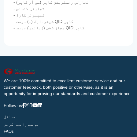
- تجارتی رجسٹریشن کاپی (سی آر کاپی)
- تجارتی لائسنس
- کمپیوٹر کارڈ
- شیئردارک (ے) درست QID کاپی
- مجاز شخص (زبانیں) درست QID کاپی
We are 100% committed to excellent customer service and our
customer feedback, both positive or otherwise, as it is an
opportunity for improving our standards and customer experience.
Follow us
وسائل
ہم سے رابطہ کریں
FAQs