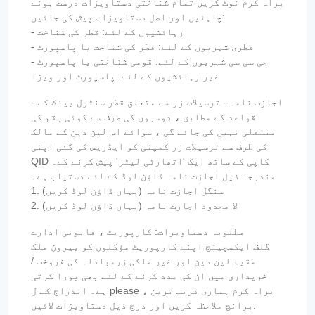
براہ کرم نوٹ کریں تمام شناختی دستاویزات درست ہونے
چاہئیں اور اصل دستاویزات پیش کی جائیں:
- رہائشیوں کے لئے: قطر کی شناخت
- قطری شہریوں کے لئے: قطر کی شناخت یا پاسپورٹ
- جی سی سی شہریوں کے لئے: قومی شناختی یا پاسپورٹ
غیر رہائشیوں کے لئے: پاسپورٹ اور ویزا
- اجازت نامہ - ترسیلات زر سے متعلق قطر سنٹرل بینک کے
قواعد کے مطابق ، دوسروں کی طرف سے کوئی رقم کی
منتقلی نہیں کی جائے گی ، سوائے اس لین دین کے مالک
کی طرف سے ترسیلات زر کمپنی کو ایڈریس کی گئی اپنی
QID کاپی کے ساتھ ایک 'اتھارٹی لیٹر' پیش کرنے کے۔
مندرجہ ذیل اجازت نامہ ڈاؤن لوڈ کے لئے دستیاب ہے۔
1. سنگل اجازت نامہ (یہاں ڈاؤن لوڈ کریں)
2. لا محدود اجازت نامہ (یہاں ڈاؤن لوڈ کریں)
مطلوبہ دستاویزات: کارپوریٹ ، قانونی ادارے
گلف ایکسچینج اپنے کارپوریٹ مؤکلوں کو بیرون ملک
مقیم لین دین اور غیر ملکی زرمبادلہ کی فروخت /
خریداری میں ان کی مدد کرنے کے لئے بھی پورا کرتی
ہے۔ اندراج کے ل please ، براہ کرم ہماری قریب ترین
برانچ ملاحظہ کریں اور درج ذیل دستاویزات لائیں: