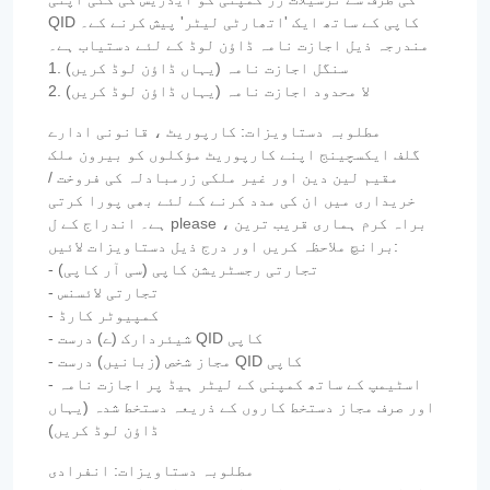
QID کاپی کے ساتھ ایک 'اتھارٹی لیٹر' پیش کرنے کے۔
مندرجہ ذیل اجازت نامہ ڈاؤن لوڈ کے لئے دستیاب ہے۔
1. سنگل اجازت نامہ (یہاں ڈاؤن لوڈ کریں)
2. لا محدود اجازت نامہ (یہاں ڈاؤن لوڈ کریں)
مطلوبہ دستاویزات: کارپوریٹ ، قانونی ادارے
گلف ایکسچینج اپنے کارپوریٹ مؤکلوں کو بیرون ملک
مقیم لین دین اور غیر ملکی زرمبادلہ کی فروخت /
خریداری میں ان کی مدد کرنے کے لئے بھی پورا کرتی
ہے۔ اندراج کے ل please ، براہ کرم ہماری قریب ترین
برانچ ملاحظہ کریں اور درج ذیل دستاویزات لائیں:
- تجارتی رجسٹریشن کاپی (سی آر کاپی)
- تجارتی لائسنس
- کمپیوٹر کارڈ
- شیئردارک (ے) درست QID کاپی
- مجاز شخص (زبانیں) درست QID کاپی
- اسٹیمپ کے ساتھ کمپنی کے لیٹر ہیڈ پر اجازت نامہ
اور صرف مجاز دستخط کاروں کے ذریعہ دستخط شدہ (یہاں
ڈاؤن لوڈ کریں)
مطلوبہ دستاویزات: انفرادی