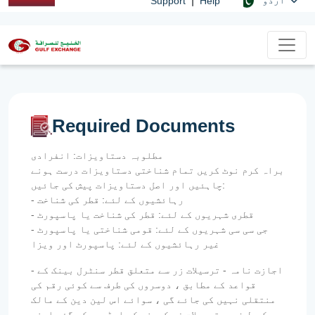
Support
Help
Required Documents
مطلوبہ دستاویزات: انفرادی
براہ کرم نوٹ کریں تمام شناختی دستاویزات درست ہونے
چاہئیں اور اصل دستاویزات پیش کی جائیں:
- رہائشیوں کے لئے: قطر کی شناخت
- قطری شہریوں کے لئے: قطر کی شناخت یا پاسپورٹ
- جی سی سی شہریوں کے لئے: قومی شناختی یا پاسپورٹ
غیر رہائشیوں کے لئے: پاسپورٹ اور ویزا
- اجازت نامہ - ترسیلات زر سے متعلق قطر سنٹرل بینک کے
قواعد کے مطابق ، دوسروں کی طرف سے کوئی رقم کی
منتقلی نہیں کی جائے گی ، سوائے اس لین دین کے مالک
کی طرف سے ترسیلات زر کمپنی کو ایڈریس کی گئی اپنی