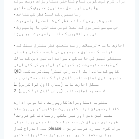
براہ کرم نوٹ کریں تمام شناختی دستاویزات درست ہونے
چاہئیں اور اصل دستاویزات پیش کی جائیں:
- رہائشیوں کے لئے: قطر کی شناخت
- قطری شہریوں کے لئے: قطر کی شناخت یا پاسپورٹ
- جی سی سی شہریوں کے لئے: قومی شناختی یا پاسپورٹ
غیر رہائشیوں کے لئے: پاسپورٹ اور ویزا
- اجازت نامہ - ترسیلات زر سے متعلق قطر سنٹرل بینک کے
قواعد کے مطابق ، دوسروں کی طرف سے کوئی رقم کی
منتقلی نہیں کی جائے گی ، سوائے اس لین دین کے مالک
کی طرف سے ترسیلات زر کمپنی کو ایڈریس کی گئی اپنی
QID کاپی کے ساتھ ایک 'اتھارٹی لیٹر' پیش کرنے کے۔
مندرجہ ذیل اجازت نامہ ڈاؤن لوڈ کے لئے دستیاب ہے۔
1. سنگل اجازت نامہ (یہاں ڈاؤن لوڈ کریں)
2. لا محدود اجازت نامہ (یہاں ڈاؤن لوڈ کریں)
مطلوبہ دستاویزات: کارپوریٹ ، قانونی ادارے
گلف ایکسچینج اپنے کارپوریٹ مؤکلوں کو بیرون ملک
مقیم لین دین اور غیر ملکی زرمبادلہ کی فروخت /
خریداری میں ان کی مدد کرنے کے لئے بھی پورا کرتی
ہے۔ اندراج کے ل please ، براہ کرم ہماری قریب ترین
برانچ ملاحظہ کریں اور درج ذیل دستاویزات لائیں: