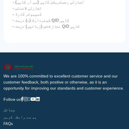
- تجارتی رجسٹریشن کاپی (سی آر کاپی)
- تجارتی لائسنس
- کمپیوٹر کارڈ
- شیئردارک (ے) درست QID کاپی
- مجاز شخص (زبانیں) درست QID کاپی
We are 100% committed to excellent customer service and our
customer feedback, both positive or otherwise, as it is an
opportunity for improving our standards and customer experience.
Follow us
وسائل
ہم سے رابطہ کریں
FAQs