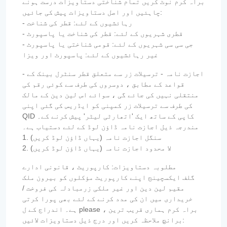
براہ کرم نوٹ کریں تمام شناختی دستاویزات درست ہونے
چاہئیں اور اصل دستاویزات پیش کی جائیں:
- رہائشیوں کے لئے: قطر کی شناخت
- قطری شہریوں کے لئے: قطر کی شناخت یا پاسپورٹ
- جی سی سی شہریوں کے لئے: قومی شناختی یا پاسپورٹ
غیر رہائشیوں کے لئے: پاسپورٹ اور ویزا
- اجازت نامہ - ترسیلات زر سے متعلق قطر سنٹرل بینک کے
قواعد کے مطابق ، دوسروں کی طرف سے کوئی رقم کی
منتقلی نہیں کی جائے گی ، سوائے اس لین دین کے مالک
کی طرف سے ترسیلات زر کمپنی کو ایڈریس کی گئی اپنی
QID کاپی کے ساتھ ایک 'اتھارٹی لیٹر' پیش کرنے کے۔
مندرجہ ذیل اجازت نامہ ڈاؤن لوڈ کے لئے دستیاب ہے۔
1. سنگل اجازت نامہ (یہاں ڈاؤن لوڈ کریں)
2. لا محدود اجازت نامہ (یہاں ڈاؤن لوڈ کریں)
مطلوبہ دستاویزات: کارپوریٹ ، قانونی ادارے
گلف ایکسچینج اپنے کارپوریٹ مؤکلوں کو بیرون ملک
مقیم لین دین اور غیر ملکی زرمبادلہ کی فروخت /
خریداری میں ان کی مدد کرنے کے لئے بھی پورا کرتی
ہے۔ اندراج کے ل please ، براہ کرم ہماری قریب ترین
برانچ ملاحظہ کریں اور درج ذیل دستاویزات لائیں: