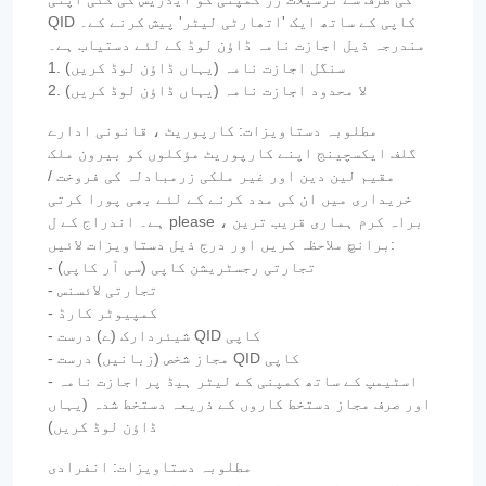
QID کاپی کے ساتھ ایک 'اتھارٹی لیٹر' پیش کرنے کے۔
مندرجہ ذیل اجازت نامہ ڈاؤن لوڈ کے لئے دستیاب ہے۔
1. سنگل اجازت نامہ (یہاں ڈاؤن لوڈ کریں)
2. لا محدود اجازت نامہ (یہاں ڈاؤن لوڈ کریں)
مطلوبہ دستاویزات: کارپوریٹ ، قانونی ادارے
گلف ایکسچینج اپنے کارپوریٹ مؤکلوں کو بیرون ملک
مقیم لین دین اور غیر ملکی زرمبادلہ کی فروخت /
خریداری میں ان کی مدد کرنے کے لئے بھی پورا کرتی
ہے۔ اندراج کے ل please ، براہ کرم ہماری قریب ترین
برانچ ملاحظہ کریں اور درج ذیل دستاویزات لائیں:
- تجارتی رجسٹریشن کاپی (سی آر کاپی)
- تجارتی لائسنس
- کمپیوٹر کارڈ
- شیئردارک (ے) درست QID کاپی
- مجاز شخص (زبانیں) درست QID کاپی
- اسٹیمپ کے ساتھ کمپنی کے لیٹر ہیڈ پر اجازت نامہ
اور صرف مجاز دستخط کاروں کے ذریعہ دستخط شدہ (یہاں
ڈاؤن لوڈ کریں)
مطلوبہ دستاویزات: انفرادی