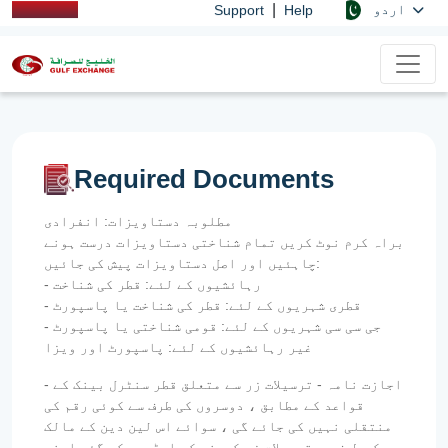
|
اردو
Support
Help
Required Documents
مطلوبہ دستاویزات: انفرادی
براہ کرم نوٹ کریں تمام شناختی دستاویزات درست ہونے
چاہئیں اور اصل دستاویزات پیش کی جائیں:
- رہائشیوں کے لئے: قطر کی شناخت
- قطری شہریوں کے لئے: قطر کی شناخت یا پاسپورٹ
- جی سی سی شہریوں کے لئے: قومی شناختی یا پاسپورٹ
غیر رہائشیوں کے لئے: پاسپورٹ اور ویزا
- اجازت نامہ - ترسیلات زر سے متعلق قطر سنٹرل بینک کے
قواعد کے مطابق ، دوسروں کی طرف سے کوئی رقم کی
منتقلی نہیں کی جائے گی ، سوائے اس لین دین کے مالک
کی طرف سے ترسیلات زر کمپنی کو ایڈریس کی گئی اپنی