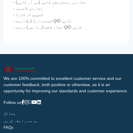
- تجارتی رجسٹریشن کاپی (سی آر کاپی)
- تجارتی لائسنس
- کمپیوٹر کارڈ
- شیئردارک (ے) درست QID کاپی
- مجاز شخص (زبانیں) درست QID کاپی
We are 100% committed to excellent customer service and our
customer feedback, both positive or otherwise, as it is an
opportunity for improving our standards and customer experience.
Follow us
وسائل
ہم سے رابطہ کریں
FAQs