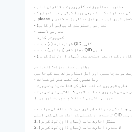
مطلوبہ دستاویزات: کارپوریٹ ، قانونی ادارے
کی مدد کرنے کے لئے بھی پورا کرتی ہے۔ اندراج کے
- تجارتی رجسٹریشن کاپی (سی آر کاپی)
- تجارتی لائسنس
- کمپیوٹر کارڈ
- شیئردارک (ے) درست QID کاپی
- مجاز شخص (زبانیں) درست QID کاپی
کاروں کے ذریعہ دستخط شدہ (یہاں ڈاؤن لوڈ کریں)
مطلوبہ دستاویزات: انفرادی
- رہائشیوں کے لئے: قطر کی شناخت
- قطری شہریوں کے لئے: قطر کی شناخت یا پاسپورٹ
 جی سی سی شہریوں کے لئے: قومی شناختی یا پاسپورٹ
غیر رہائشیوں کے لئے: پاسپورٹ اور ویزا
- اجازت نامہ - ترسیلات زر سے متعلق قطر سنٹرل بینک کے قواعد کے مطابق ، دوسروں کی طرف سے کوئی رقم کی منتقلی نہیں کی جائے گی ، سوائے اس لین دین کے مالک کی طرف سے
اب ہے۔
1. سنگل اجازت نامہ (یہاں ڈاؤن لوڈ کریں)
2. لا محدود اجازت نامہ (یہاں ڈاؤن لوڈ کریں)