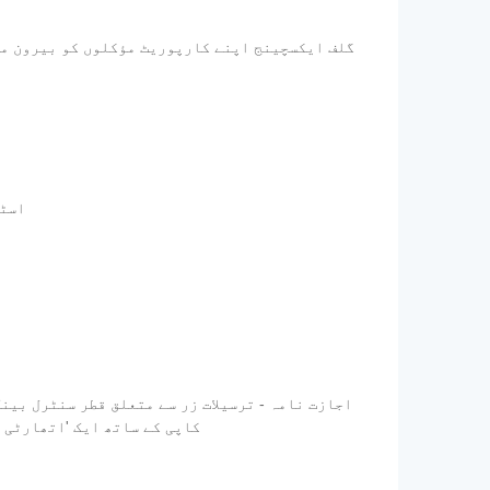
گلف ایکسچینج اپنے کارپوریٹ مؤکلوں کو بیرون ملک
- اس
ترسیلات زر کمپنی کو ایڈریس کی گئی اپنی