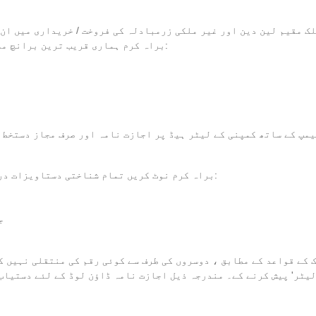
 مقیم لین دین اور غیر ملکی زرمبادلہ کی فروخت / خریداری میں ان 
ل please ، براہ کرم ہماری قریب ترین برانچ ملاحظہ کریں اور درج ذیل دستاویزات لائیں:
ٹیمپ کے ساتھ کمپنی کے لیٹر ہیڈ پر اجازت نامہ اور صرف مجاز دستخط 
براہ کرم نوٹ کریں تمام شناختی دستاویزات درست ہونے چاہئیں اور اصل دستاویزات پیش کی جائیں:
-
 QID کاپی کے ساتھ ایک 'اتھارٹی لیٹر' پیش کرنے کے۔ مندرجہ ذیل اجازت نامہ ڈاؤن لوڈ کے لئے دستی