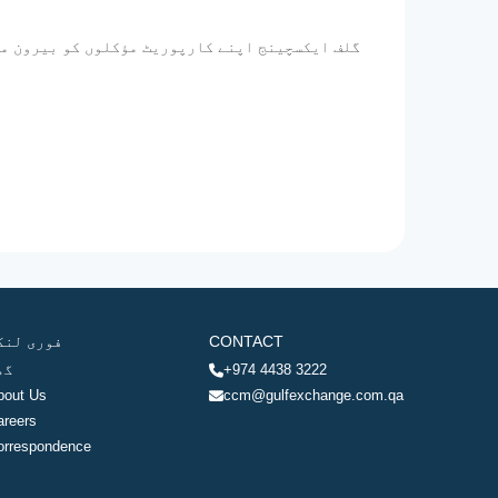
گلف ایکسچینج اپنے کارپوریٹ مؤکلوں کو بیرون ملک
CONTACT
فوری لنک
+974 4438 3222
گھ
bout Us
ccm@gulfexchange.com.qa
areers
orrespondence