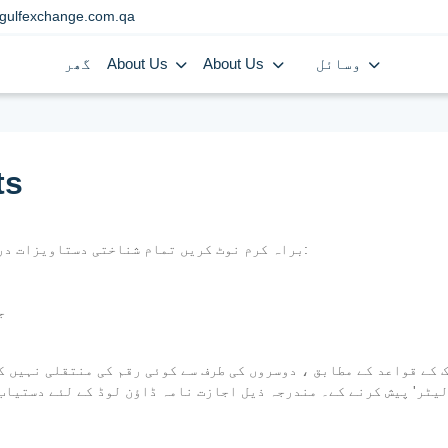
gulfexchange.com.qa
وسائل
About Us
About Us
گھر
ts
براہ کرم نوٹ کریں تمام شناختی دستاویزات درست ہونے چاہئیں اور اصل دستاویزات پیش کی جائیں:
-
 QID کاپی کے ساتھ ایک 'اتھارٹی لیٹر' پیش کرنے کے۔ مندرجہ ذیل اجازت نامہ ڈاؤن لوڈ کے لئے دستی