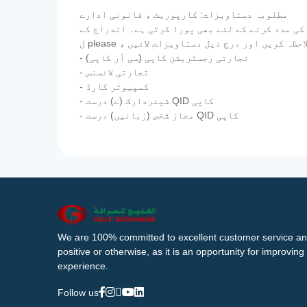
مطلوبہ دستاویزات: کارپوریٹ ، قانونی ادارے
کی مدد کرنے کے لئے بھی پورا کرتی ہے۔ اندراج کے
- تجارتی رجسٹریشن کاپی (سی آر کاپی)
- تجارتی لائسنس
- کمپیوٹر کارڈ
- شیئردارک (ے) درست QID کاپی
- مجاز شخص (زبانیں) درست QID کاپی
We are 100% committed to excellent customer service an
positive or otherwise, as it is an opportunity for improvi
experience.
Follow us