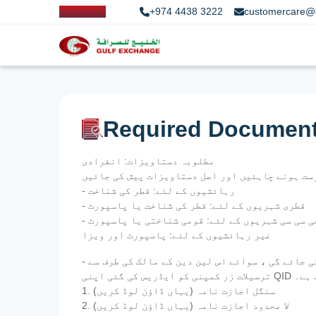
+974 4438 3222
customercare@
Required Documen
مطلوبہ دستاویزات: انفرادی
- رہائشیوں کے لئے: قطر کی شناخت
- قطری شہریوں کے لئے: قطر کی شناخت یا پاسپورٹ
 جی سی سی شہریوں کے لئے: قومی شناختی یا پاسپورٹ
غیر رہائشیوں کے لئے: پاسپورٹ اور ویزا
- اجازت نامہ - ترسیلات زر سے متعلق قطر سنٹرل بینک کے قواعد کے مطابق ، دوسروں کی طرف سے کوئی رقم کی منتقلی نہیں کی جائے گی ، سوائے اس لین دین کے مالک کی طرف سے
اب ہے۔
1. سنگل اجازت نامہ (یہاں ڈاؤن لوڈ کریں)
2. لا محدود اجازت نامہ (یہاں ڈاؤن لوڈ کریں)