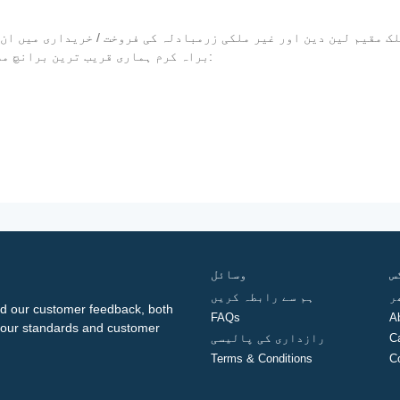
 مقیم لین دین اور غیر ملکی زرمبادلہ کی فروخت / خریداری میں ان 
ل please ، براہ کرم ہماری قریب ترین برانچ ملاحظہ کریں اور درج ذیل دستاویزات لائیں:
س
وسائل
ر
ہم سے رابطہ کریں
d our customer feedback, both
FAQs
A
ng our standards and customer
C
رازداری کی پالیسی
Terms & Conditions
C