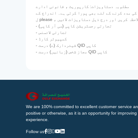
مطلوبہ دستاویزات: کارپوریٹ ، قانونی ادارے
کی مدد کرنے کے لئے بھی پورا کرتی ہے۔ اندراج کے
- تجارتی رجسٹریشن کاپی (سی آر کاپی)
- تجارتی لائسنس
- کمپیوٹر کارڈ
- شیئردارک (ے) درست QID کاپی
- مجاز شخص (زبانیں) درست QID کاپی
We are 100% committed to excellent customer service an
positive or otherwise, as it is an opportunity for improvi
experience.
Follow us