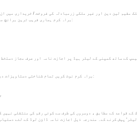
 مقیم لین دین اور غیر ملکی زرمبادلہ کی فروخت / خریداری میں ان 
ل please ، براہ کرم ہماری قریب ترین برانچ ملاحظہ کریں اور درج ذیل دستاویزات لائیں:
ٹیمپ کے ساتھ کمپنی کے لیٹر ہیڈ پر اجازت نامہ اور صرف مجاز دستخط 
براہ کرم نوٹ کریں تمام شناختی دستاویزات درست ہونے چاہئیں اور اصل دستاویزات پیش کی جائیں:
-
 QID کاپی کے ساتھ ایک 'اتھارٹی لیٹر' پیش کرنے کے۔ مندرجہ ذیل اجازت نامہ ڈاؤن لوڈ کے لئے دستی