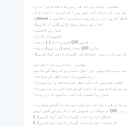
مطلوبہ دستاویزات: کارپوریٹ ، قانونی ادارے
کی مدد کرنے کے لئے بھی پورا کرتی ہے۔ اندراج کے
- تجارتی رجسٹریشن کاپی (سی آر کاپی)
- تجارتی لائسنس
- کمپیوٹر کارڈ
- شیئردارک (ے) درست QID کاپی
- مجاز شخص (زبانیں) درست QID کاپی
کاروں کے ذریعہ دستخط شدہ (یہاں ڈاؤن لوڈ کریں)
مطلوبہ دستاویزات: انفرادی
- رہائشیوں کے لئے: قطر کی شناخت
- قطری شہریوں کے لئے: قطر کی شناخت یا پاسپورٹ
 جی سی سی شہریوں کے لئے: قومی شناختی یا پاسپورٹ
غیر رہائشیوں کے لئے: پاسپورٹ اور ویزا
- اجازت نامہ - ترسیلات زر سے متعلق قطر سنٹرل بینک کے قواعد کے مطابق ، دوسروں کی طرف سے کوئی رقم کی منتقلی نہیں کی جائے گی ، سوائے اس لین دین کے مالک کی طرف سے
اب ہے۔
1. سنگل اجازت نامہ (یہاں ڈاؤن لوڈ کریں)
2. لا محدود اجازت نامہ (یہاں ڈاؤن لوڈ کریں)