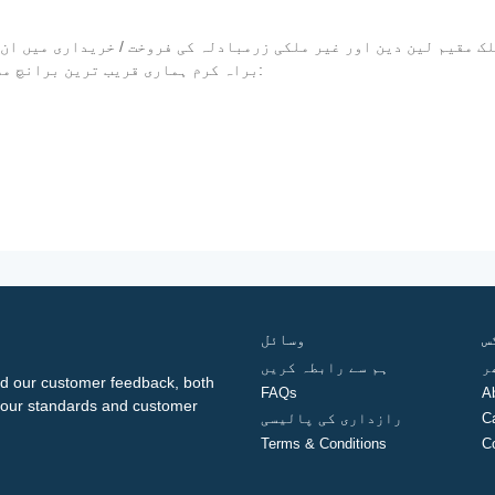
 مقیم لین دین اور غیر ملکی زرمبادلہ کی فروخت / خریداری میں ان 
ل please ، براہ کرم ہماری قریب ترین برانچ ملاحظہ کریں اور درج ذیل دستاویزات لائیں:
س
وسائل
ر
ہم سے رابطہ کریں
d our customer feedback, both
FAQs
A
ng our standards and customer
C
رازداری کی پالیسی
Terms & Conditions
C