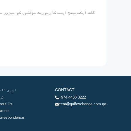
گلف ایکسچینج اپنے کارپوریٹ مؤکلوں کو بیرون ملک
CONTACT
فوری لنک
+974 4438 3222
گھ
bout Us
ccm@gulfexchange.com.qa
areers
orrespondence