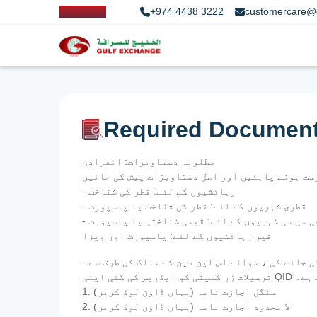
+974 4438 3222
customercare@
Required Documen
مطلوبہ دستاویزات: انفرادی
- رہائشیوں کے لئے: قطر کی شناخت
- قطری شہریوں کے لئے: قطر کی شناخت یا پاسپورٹ
 جی سی سی شہریوں کے لئے: قومی شناختی یا پاسپورٹ
غیر رہائشیوں کے لئے: پاسپورٹ اور ویزا
- اجازت نامہ - ترسیلات زر سے متعلق قطر سنٹرل بینک کے قواعد کے مطابق ، دوسروں کی طرف سے کوئی رقم کی منتقلی نہیں کی جائے گی ، سوائے اس لین دین کے مالک کی طرف سے
اب ہے۔
1. سنگل اجازت نامہ (یہاں ڈاؤن لوڈ کریں)
2. لا محدود اجازت نامہ (یہاں ڈاؤن لوڈ کریں)