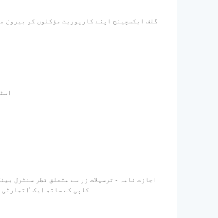
گلف ایکسچینج اپنے کارپوریٹ مؤکلوں کو بیرون ملک
- اس
ترسیلات زر کمپنی کو ایڈریس کی گئی اپنی