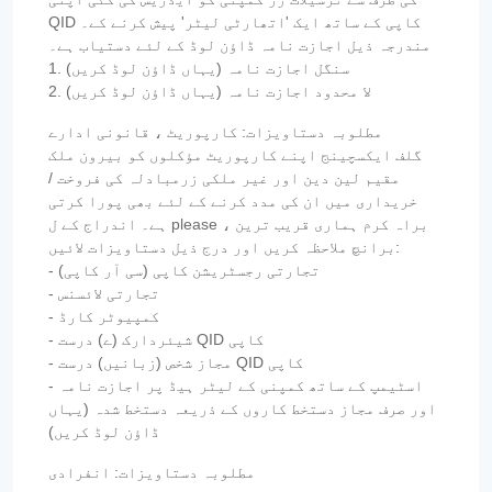
QID کاپی کے ساتھ ایک 'اتھارٹی لیٹر' پیش کرنے کے۔
مندرجہ ذیل اجازت نامہ ڈاؤن لوڈ کے لئے دستیاب ہے۔
1. سنگل اجازت نامہ (یہاں ڈاؤن لوڈ کریں)
2. لا محدود اجازت نامہ (یہاں ڈاؤن لوڈ کریں)
مطلوبہ دستاویزات: کارپوریٹ ، قانونی ادارے
گلف ایکسچینج اپنے کارپوریٹ مؤکلوں کو بیرون ملک
مقیم لین دین اور غیر ملکی زرمبادلہ کی فروخت /
خریداری میں ان کی مدد کرنے کے لئے بھی پورا کرتی
ہے۔ اندراج کے ل please ، براہ کرم ہماری قریب ترین
برانچ ملاحظہ کریں اور درج ذیل دستاویزات لائیں:
- تجارتی رجسٹریشن کاپی (سی آر کاپی)
- تجارتی لائسنس
- کمپیوٹر کارڈ
- شیئردارک (ے) درست QID کاپی
- مجاز شخص (زبانیں) درست QID کاپی
- اسٹیمپ کے ساتھ کمپنی کے لیٹر ہیڈ پر اجازت نامہ
اور صرف مجاز دستخط کاروں کے ذریعہ دستخط شدہ (یہاں
ڈاؤن لوڈ کریں)
مطلوبہ دستاویزات: انفرادی