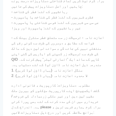
براہ کرم نوٹ کریں تمام شناختی دستاویزات درست ہونے
چاہئیں اور اصل دستاویزات پیش کی جائیں:
- رہائشیوں کے لئے: قطر کی شناخت
- قطری شہریوں کے لئے: قطر کی شناخت یا پاسپورٹ
- جی سی سی شہریوں کے لئے: قومی شناختی یا پاسپورٹ
غیر رہائشیوں کے لئے: پاسپورٹ اور ویزا
- اجازت نامہ - ترسیلات زر سے متعلق قطر سنٹرل بینک کے
قواعد کے مطابق ، دوسروں کی طرف سے کوئی رقم کی
منتقلی نہیں کی جائے گی ، سوائے اس لین دین کے مالک
کی طرف سے ترسیلات زر کمپنی کو ایڈریس کی گئی اپنی
QID کاپی کے ساتھ ایک 'اتھارٹی لیٹر' پیش کرنے کے۔
مندرجہ ذیل اجازت نامہ ڈاؤن لوڈ کے لئے دستیاب ہے۔
1. سنگل اجازت نامہ (یہاں ڈاؤن لوڈ کریں)
2. لا محدود اجازت نامہ (یہاں ڈاؤن لوڈ کریں)
مطلوبہ دستاویزات: کارپوریٹ ، قانونی ادارے
گلف ایکسچینج اپنے کارپوریٹ مؤکلوں کو بیرون ملک
مقیم لین دین اور غیر ملکی زرمبادلہ کی فروخت /
خریداری میں ان کی مدد کرنے کے لئے بھی پورا کرتی
ہے۔ اندراج کے ل please ، براہ کرم ہماری قریب ترین
برانچ ملاحظہ کریں اور درج ذیل دستاویزات لائیں: