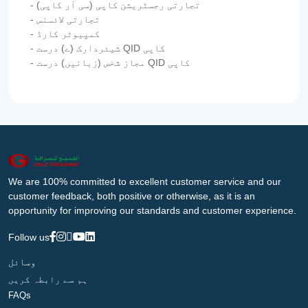
- تجارتی رجسٹریشن کاپی (سی آر کاپی)
- تجارتی لائسنس
- کمپیوٹر کارڈ
- شیئردارک (ے) درست QID کاپی
- مجاز شخص (زبانیں) درست QID کاپی
We are 100% committed to excellent customer service and our
customer feedback, both positive or otherwise, as it is an
opportunity for improving our standards and customer experience.
Follow us
وسائل
ہم سے رابطہ کریں
FAQs