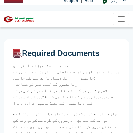
|
اردو
Support
Help
Required Documents
مطلوبہ دستاویزات: انفرادی
براہ کرم نوٹ کریں تمام شناختی دستاویزات درست ہونے
چاہئیں اور اصل دستاویزات پیش کی جائیں:
- رہائشیوں کے لئے: قطر کی شناخت
- قطری شہریوں کے لئے: قطر کی شناخت یا پاسپورٹ
- جی سی سی شہریوں کے لئے: قومی شناختی یا پاسپورٹ
غیر رہائشیوں کے لئے: پاسپورٹ اور ویزا
- اجازت نامہ - ترسیلات زر سے متعلق قطر سنٹرل بینک کے
قواعد کے مطابق ، دوسروں کی طرف سے کوئی رقم کی
منتقلی نہیں کی جائے گی ، سوائے اس لین دین کے مالک
کی طرف سے ترسیلات زر کمپنی کو ایڈریس کی گئی اپنی