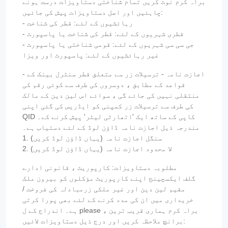
براہ کرم نوٹ کریں تمام شناختی دستاویزات درست ہونے
چاہئیں اور اصل دستاویزات پیش کی جائیں:
- رہائشیوں کے لئے: قطر کی شناخت
- قطری شہریوں کے لئے: قطر کی شناخت یا پاسپورٹ
- جی سی سی شہریوں کے لئے: قومی شناختی یا پاسپورٹ
غیر رہائشیوں کے لئے: پاسپورٹ اور ویزا
- اجازت نامہ - ترسیلات زر سے متعلق قطر سنٹرل بینک کے
قواعد کے مطابق ، دوسروں کی طرف سے کوئی رقم کی
منتقلی نہیں کی جائے گی ، سوائے اس لین دین کے مالک
کی طرف سے ترسیلات زر کمپنی کو ایڈریس کی گئی اپنی
QID کاپی کے ساتھ ایک 'اتھارٹی لیٹر' پیش کرنے کے۔
مندرجہ ذیل اجازت نامہ ڈاؤن لوڈ کے لئے دستیاب ہے۔
1. سنگل اجازت نامہ (یہاں ڈاؤن لوڈ کریں)
2. لا محدود اجازت نامہ (یہاں ڈاؤن لوڈ کریں)
مطلوبہ دستاویزات: کارپوریٹ ، قانونی ادارے
گلف ایکسچینج اپنے کارپوریٹ مؤکلوں کو بیرون ملک
مقیم لین دین اور غیر ملکی زرمبادلہ کی فروخت /
خریداری میں ان کی مدد کرنے کے لئے بھی پورا کرتی
ہے۔ اندراج کے ل please ، براہ کرم ہماری قریب ترین
برانچ ملاحظہ کریں اور درج ذیل دستاویزات لائیں: