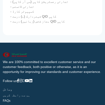
- تجارتی رجسٹریشن کاپی (سی آر کاپی)
- تجارتی لائسنس
- کمپیوٹر کارڈ
- شیئردارک (ے) درست QID کاپی
- مجاز شخص (زبانیں) درست QID کاپی
We are 100% committed to excellent customer service and our
customer feedback, both positive or otherwise, as it is an
opportunity for improving our standards and customer experience.
Follow us
وسائل
ہم سے رابطہ کریں
FAQs