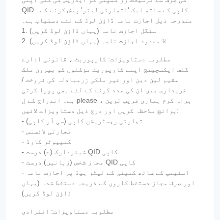
QID کاپی کے ساتھ ایک 'اتھارٹی لیٹر' پیش کرنے کے۔
مندرجہ ذیل اجازت نامہ ڈاؤن لوڈ کے لئے دستیاب ہے۔
1. سنگل اجازت نامہ (یہاں ڈاؤن لوڈ کریں)
2. لا محدود اجازت نامہ (یہاں ڈاؤن لوڈ کریں)
مطلوبہ دستاویزات: کارپوریٹ ، قانونی ادارے
گلف ایکسچینج اپنے کارپوریٹ مؤکلوں کو بیرون ملک
مقیم لین دین اور غیر ملکی زرمبادلہ کی فروخت /
خریداری میں ان کی مدد کرنے کے لئے بھی پورا کرتی
ہے۔ اندراج کے ل please ، براہ کرم ہماری قریب ترین
برانچ ملاحظہ کریں اور درج ذیل دستاویزات لائیں:
- تجارتی رجسٹریشن کاپی (سی آر کاپی)
- تجارتی لائسنس
- کمپیوٹر کارڈ
- شیئردارک (ے) درست QID کاپی
- مجاز شخص (زبانیں) درست QID کاپی
- اسٹیمپ کے ساتھ کمپنی کے لیٹر ہیڈ پر اجازت نامہ
اور صرف مجاز دستخط کاروں کے ذریعہ دستخط شدہ (یہاں
ڈاؤن لوڈ کریں)
مطلوبہ دستاویزات: انفرادی