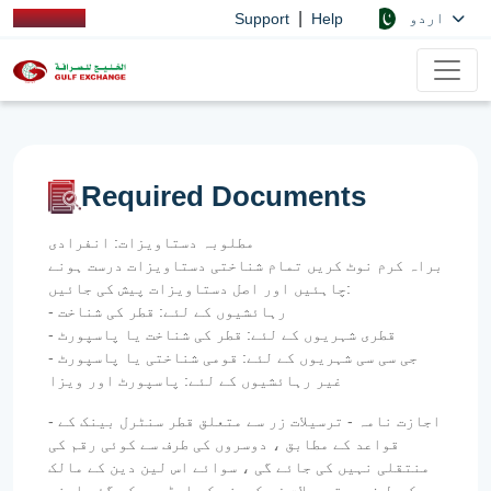
|
اردو
Support
Help
Required Documents
مطلوبہ دستاویزات: انفرادی
براہ کرم نوٹ کریں تمام شناختی دستاویزات درست ہونے
چاہئیں اور اصل دستاویزات پیش کی جائیں:
- رہائشیوں کے لئے: قطر کی شناخت
- قطری شہریوں کے لئے: قطر کی شناخت یا پاسپورٹ
- جی سی سی شہریوں کے لئے: قومی شناختی یا پاسپورٹ
غیر رہائشیوں کے لئے: پاسپورٹ اور ویزا
- اجازت نامہ - ترسیلات زر سے متعلق قطر سنٹرل بینک کے
قواعد کے مطابق ، دوسروں کی طرف سے کوئی رقم کی
منتقلی نہیں کی جائے گی ، سوائے اس لین دین کے مالک
کی طرف سے ترسیلات زر کمپنی کو ایڈریس کی گئی اپنی