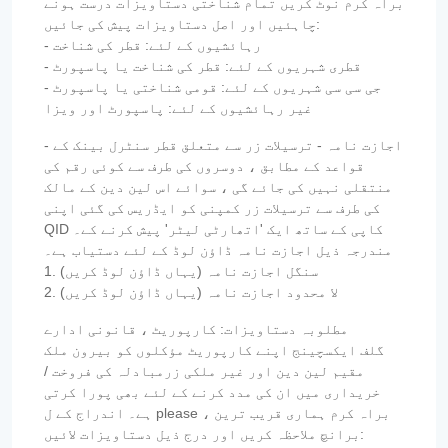
براہ کرم نوٹ کریں تمام شناختی دستاویزات درست ہونے
چاہئیں اور اصل دستاویزات پیش کی جائیں:
- رہائشیوں کے لئے: قطر کی شناخت
- قطری شہریوں کے لئے: قطر کی شناخت یا پاسپورٹ
- جی سی سی شہریوں کے لئے: قومی شناختی یا پاسپورٹ
غیر رہائشیوں کے لئے: پاسپورٹ اور ویزا
- اجازت نامہ - ترسیلات زر سے متعلق قطر سنٹرل بینک کے
قواعد کے مطابق ، دوسروں کی طرف سے کوئی رقم کی
منتقلی نہیں کی جائے گی ، سوائے اس لین دین کے مالک
کی طرف سے ترسیلات زر کمپنی کو ایڈریس کی گئی اپنی
QID کاپی کے ساتھ ایک 'اتھارٹی لیٹر' پیش کرنے کے۔
مندرجہ ذیل اجازت نامہ ڈاؤن لوڈ کے لئے دستیاب ہے۔
1. سنگل اجازت نامہ (یہاں ڈاؤن لوڈ کریں)
2. لا محدود اجازت نامہ (یہاں ڈاؤن لوڈ کریں)
مطلوبہ دستاویزات: کارپوریٹ ، قانونی ادارے
گلف ایکسچینج اپنے کارپوریٹ مؤکلوں کو بیرون ملک
مقیم لین دین اور غیر ملکی زرمبادلہ کی فروخت /
خریداری میں ان کی مدد کرنے کے لئے بھی پورا کرتی
ہے۔ اندراج کے ل please ، براہ کرم ہماری قریب ترین
برانچ ملاحظہ کریں اور درج ذیل دستاویزات لائیں: