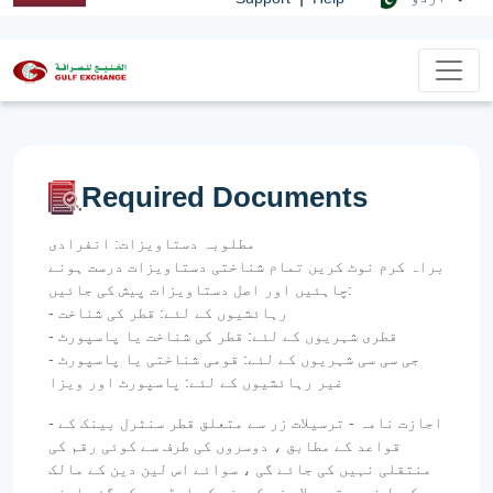
Required Documents
مطلوبہ دستاویزات: انفرادی
براہ کرم نوٹ کریں تمام شناختی دستاویزات درست ہونے
چاہئیں اور اصل دستاویزات پیش کی جائیں:
- رہائشیوں کے لئے: قطر کی شناخت
- قطری شہریوں کے لئے: قطر کی شناخت یا پاسپورٹ
- جی سی سی شہریوں کے لئے: قومی شناختی یا پاسپورٹ
غیر رہائشیوں کے لئے: پاسپورٹ اور ویزا
- اجازت نامہ - ترسیلات زر سے متعلق قطر سنٹرل بینک کے
قواعد کے مطابق ، دوسروں کی طرف سے کوئی رقم کی
منتقلی نہیں کی جائے گی ، سوائے اس لین دین کے مالک
کی طرف سے ترسیلات زر کمپنی کو ایڈریس کی گئی اپنی