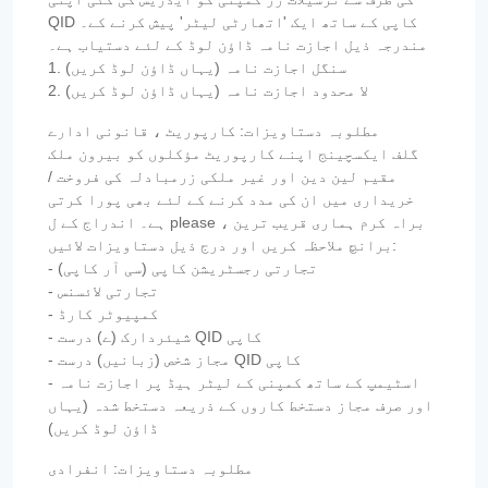
QID کاپی کے ساتھ ایک 'اتھارٹی لیٹر' پیش کرنے کے۔
مندرجہ ذیل اجازت نامہ ڈاؤن لوڈ کے لئے دستیاب ہے۔
1. سنگل اجازت نامہ (یہاں ڈاؤن لوڈ کریں)
2. لا محدود اجازت نامہ (یہاں ڈاؤن لوڈ کریں)
مطلوبہ دستاویزات: کارپوریٹ ، قانونی ادارے
گلف ایکسچینج اپنے کارپوریٹ مؤکلوں کو بیرون ملک
مقیم لین دین اور غیر ملکی زرمبادلہ کی فروخت /
خریداری میں ان کی مدد کرنے کے لئے بھی پورا کرتی
ہے۔ اندراج کے ل please ، براہ کرم ہماری قریب ترین
برانچ ملاحظہ کریں اور درج ذیل دستاویزات لائیں:
- تجارتی رجسٹریشن کاپی (سی آر کاپی)
- تجارتی لائسنس
- کمپیوٹر کارڈ
- شیئردارک (ے) درست QID کاپی
- مجاز شخص (زبانیں) درست QID کاپی
- اسٹیمپ کے ساتھ کمپنی کے لیٹر ہیڈ پر اجازت نامہ
اور صرف مجاز دستخط کاروں کے ذریعہ دستخط شدہ (یہاں
ڈاؤن لوڈ کریں)
مطلوبہ دستاویزات: انفرادی