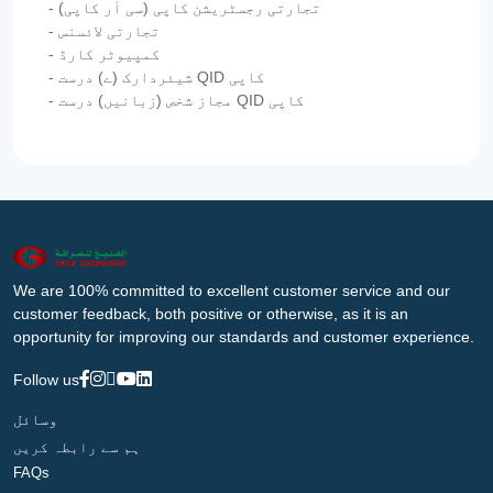
- تجارتی رجسٹریشن کاپی (سی آر کاپی)
- تجارتی لائسنس
- کمپیوٹر کارڈ
- شیئردارک (ے) درست QID کاپی
- مجاز شخص (زبانیں) درست QID کاپی
We are 100% committed to excellent customer service and our
customer feedback, both positive or otherwise, as it is an
opportunity for improving our standards and customer experience.
Follow us
وسائل
ہم سے رابطہ کریں
FAQs