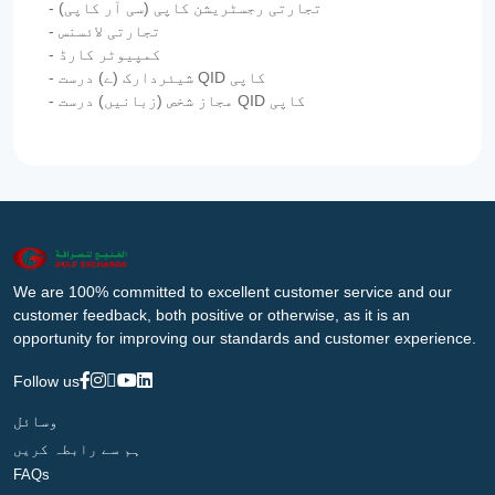
- تجارتی رجسٹریشن کاپی (سی آر کاپی)
- تجارتی لائسنس
- کمپیوٹر کارڈ
- شیئردارک (ے) درست QID کاپی
- مجاز شخص (زبانیں) درست QID کاپی
We are 100% committed to excellent customer service and our
customer feedback, both positive or otherwise, as it is an
opportunity for improving our standards and customer experience.
Follow us
وسائل
ہم سے رابطہ کریں
FAQs