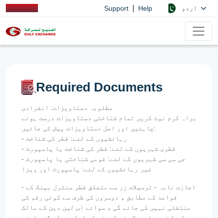
|
اردو
Support
Help
Required Documents
مطلوبہ دستاویزات: انفرادی
براہ کرم نوٹ کریں تمام شناختی دستاویزات درست ہونے
چاہئیں اور اصل دستاویزات پیش کی جائیں:
- رہائشیوں کے لئے: قطر کی شناخت
- قطری شہریوں کے لئے: قطر کی شناخت یا پاسپورٹ
- جی سی سی شہریوں کے لئے: قومی شناختی یا پاسپورٹ
غیر رہائشیوں کے لئے: پاسپورٹ اور ویزا
- اجازت نامہ - ترسیلات زر سے متعلق قطر سنٹرل بینک کے
قواعد کے مطابق ، دوسروں کی طرف سے کوئی رقم کی
منتقلی نہیں کی جائے گی ، سوائے اس لین دین کے مالک
کی طرف سے ترسیلات زر کمپنی کو ایڈریس کی گئی اپنی