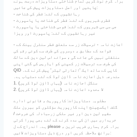
براہ کرم نوٹ کریں تمام شناختی دستاویزات درست ہونے
چاہئیں اور اصل دستاویزات پیش کی جائیں:
- رہائشیوں کے لئے: قطر کی شناخت
- قطری شہریوں کے لئے: قطر کی شناخت یا پاسپورٹ
- جی سی سی شہریوں کے لئے: قومی شناختی یا پاسپورٹ
غیر رہائشیوں کے لئے: پاسپورٹ اور ویزا
- اجازت نامہ - ترسیلات زر سے متعلق قطر سنٹرل بینک کے
قواعد کے مطابق ، دوسروں کی طرف سے کوئی رقم کی
منتقلی نہیں کی جائے گی ، سوائے اس لین دین کے مالک
کی طرف سے ترسیلات زر کمپنی کو ایڈریس کی گئی اپنی
QID کاپی کے ساتھ ایک 'اتھارٹی لیٹر' پیش کرنے کے۔
مندرجہ ذیل اجازت نامہ ڈاؤن لوڈ کے لئے دستیاب ہے۔
1. سنگل اجازت نامہ (یہاں ڈاؤن لوڈ کریں)
2. لا محدود اجازت نامہ (یہاں ڈاؤن لوڈ کریں)
مطلوبہ دستاویزات: کارپوریٹ ، قانونی ادارے
گلف ایکسچینج اپنے کارپوریٹ مؤکلوں کو بیرون ملک
مقیم لین دین اور غیر ملکی زرمبادلہ کی فروخت /
خریداری میں ان کی مدد کرنے کے لئے بھی پورا کرتی
ہے۔ اندراج کے ل please ، براہ کرم ہماری قریب ترین
برانچ ملاحظہ کریں اور درج ذیل دستاویزات لائیں: