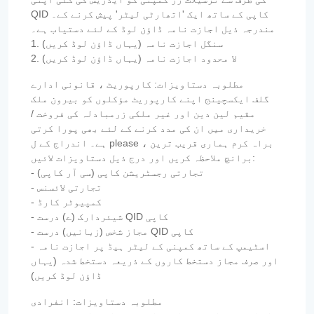
QID کاپی کے ساتھ ایک 'اتھارٹی لیٹر' پیش کرنے کے۔
مندرجہ ذیل اجازت نامہ ڈاؤن لوڈ کے لئے دستیاب ہے۔
1. سنگل اجازت نامہ (یہاں ڈاؤن لوڈ کریں)
2. لا محدود اجازت نامہ (یہاں ڈاؤن لوڈ کریں)
مطلوبہ دستاویزات: کارپوریٹ ، قانونی ادارے
گلف ایکسچینج اپنے کارپوریٹ مؤکلوں کو بیرون ملک
مقیم لین دین اور غیر ملکی زرمبادلہ کی فروخت /
خریداری میں ان کی مدد کرنے کے لئے بھی پورا کرتی
ہے۔ اندراج کے ل please ، براہ کرم ہماری قریب ترین
برانچ ملاحظہ کریں اور درج ذیل دستاویزات لائیں:
- تجارتی رجسٹریشن کاپی (سی آر کاپی)
- تجارتی لائسنس
- کمپیوٹر کارڈ
- شیئردارک (ے) درست QID کاپی
- مجاز شخص (زبانیں) درست QID کاپی
- اسٹیمپ کے ساتھ کمپنی کے لیٹر ہیڈ پر اجازت نامہ
اور صرف مجاز دستخط کاروں کے ذریعہ دستخط شدہ (یہاں
ڈاؤن لوڈ کریں)
مطلوبہ دستاویزات: انفرادی