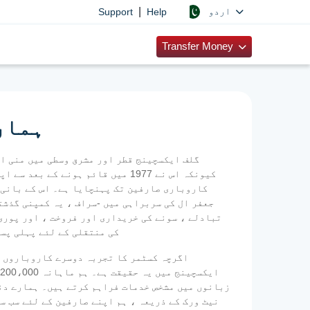
|
اردو
Support
Help
Transfer Money
ہمار
گلف ایکسچینج قطر اور مشرق وسطی میں منی ا
کاروباری صارفین تک پہنچایا ہے۔ اس کے بانی 
جعفر ال کی سربراہی میں -سراف ، یہ کمپنی گذشت
تبادلے ، سونے کی خریداری اور فروخت ، اور پوری 
کی منتقلی کے لئے پہلی پسن
اگرچہ کسٹمر کا تجربہ دوسرے کاروباروں ک
زبانوں میں مشخص خدمات فراہم کرتے ہیں۔ ہمارے دن
نیٹ ورک کے ذریعہ ، ہم اپنے صارفین کے لئے سب س