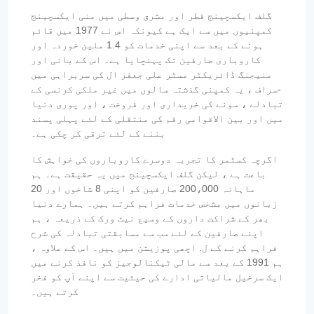
گلف ایکسچینج قطر اور مشرق وسطی میں منی ایکسچینج
کمپنیوں میں سے ایک ہے کیونکہ اس نے 1977 میں قائم
ہونے کے بعد سے اپنی خدمات کو 1.4 ملین خوردہ اور
کاروباری صارفین تک پہنچایا ہے۔ اس کے بانی اور
منیجنگ ڈائریکٹر مسٹر علی جعفر ال کی سربراہی میں
-سراف ، یہ کمپنی گذشتہ سالوں میں غیر ملکی کرنسی کے
تبادلے ، سونے کی خریداری اور فروخت ، اور پوری دنیا
میں اور بین الاقوامی رقم کی منتقلی کے لئے پہلی پسند
بننے کے لئے ترقی کر چکی ہے۔
اگرچہ کسٹمر کا تجربہ دوسرے کاروباروں کی خواہش کا
باعث ہے ، لیکن گلف ایکسچینج میں یہ حقیقت ہے۔ ہم
ماہانہ 200،000 صارفین کو اپنی 8 شاخوں اور 20
زبانوں میں مشخص خدمات فراہم کرتے ہیں۔ ہمارے دنیا
بھر کے شراکت داروں کے وسیع نیٹ ورک کے ذریعہ ، ہم
اپنے صارفین کے لئے سب سے مسابقتی تبادلہ کی شرح
فراہم کرنے کے ل. اچھی پوزیشن میں ہیں۔ اس کے علاوہ ،
ہم 1991 کے بعد سے مالی ٹیکنالوجیز کو نافذ کرنے میں
ایک سرخیل مالیاتی ادارے کی حیثیت سے اپنے آپ کو فخر
کرتے ہیں۔