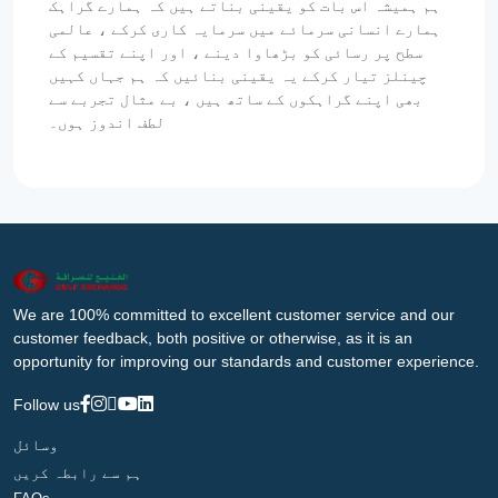
ہم ہمیشہ اس بات کو یقینی بناتے ہیں کہ ہمارے گراہک
ہمارے انسانی سرمائے میں سرمایہ کاری کرکے ، عالمی
سطح پر رسائی کو بڑھاوا دینے ، اور اپنے تقسیم کے
چینلز تیار کرکے یہ یقینی بنائیں کہ ہم جہاں کہیں
بھی اپنے گراہکوں کے ساتھ ہیں ، بے مثال تجربے سے
لطف اندوز ہوں۔
We are 100% committed to excellent customer service and our
customer feedback, both positive or otherwise, as it is an
opportunity for improving our standards and customer experience.
Follow us
وسائل
ہم سے رابطہ کریں