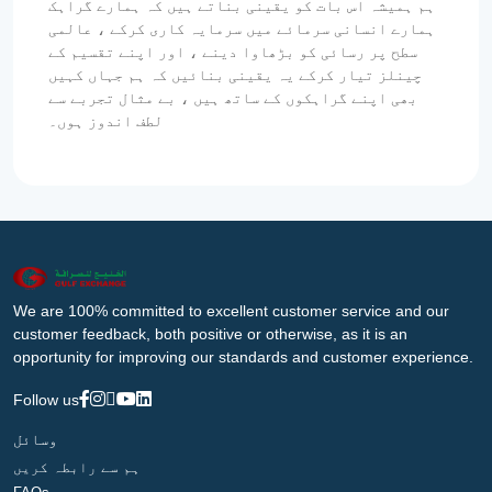
ہم ہمیشہ اس بات کو یقینی بناتے ہیں کہ ہمارے گراہک
ہمارے انسانی سرمائے میں سرمایہ کاری کرکے ، عالمی
سطح پر رسائی کو بڑھاوا دینے ، اور اپنے تقسیم کے
چینلز تیار کرکے یہ یقینی بنائیں کہ ہم جہاں کہیں
بھی اپنے گراہکوں کے ساتھ ہیں ، بے مثال تجربے سے
لطف اندوز ہوں۔
We are 100% committed to excellent customer service and our
customer feedback, both positive or otherwise, as it is an
opportunity for improving our standards and customer experience.
Follow us
وسائل
ہم سے رابطہ کریں