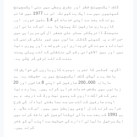
گلف ایکسچینج قطر اور مشرق وسطی میں منی ایکسچینج
کمپنیوں میں سے ایک ہے کیونکہ اس نے 1977 میں قائم
ہونے کے بعد سے اپنی خدمات کو 1.4 ملین خوردہ اور
کاروباری صارفین تک پہنچایا ہے۔ اس کے بانی اور
منیجنگ ڈائریکٹر مسٹر علی جعفر ال کی سربراہی میں
-سراف ، یہ کمپنی گذشتہ سالوں میں غیر ملکی کرنسی کے
تبادلے ، سونے کی خریداری اور فروخت ، اور پوری دنیا
میں اور بین الاقوامی رقم کی منتقلی کے لئے پہلی پسند
بننے کے لئے ترقی کر چکی ہے۔
اگرچہ کسٹمر کا تجربہ دوسرے کاروباروں کی خواہش کا
باعث ہے ، لیکن گلف ایکسچینج میں یہ حقیقت ہے۔ ہم
ماہانہ 200،000 صارفین کو اپنی 8 شاخوں اور 20
زبانوں میں مشخص خدمات فراہم کرتے ہیں۔ ہمارے دنیا
بھر کے شراکت داروں کے وسیع نیٹ ورک کے ذریعہ ، ہم
اپنے صارفین کے لئے سب سے مسابقتی تبادلہ کی شرح
فراہم کرنے کے ل. اچھی پوزیشن میں ہیں۔ اس کے علاوہ ،
ہم 1991 کے بعد سے مالی ٹیکنالوجیز کو نافذ کرنے میں
ایک سرخیل مالیاتی ادارے کی حیثیت سے اپنے آپ کو فخر
کرتے ہیں۔