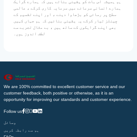
ہم ہمیشہ اس بات کو یقینی بناتے ہیں کہ ہمارے گراہک
ہمارے انسانی سرمائے میں سرمایہ کاری کرکے ، عالمی
سطح پر رسائی کو بڑھاوا دینے ، اور اپنے تقسیم کے
چینلز تیار کرکے یہ یقینی بنائیں کہ ہم جہاں کہیں
بھی اپنے گراہکوں کے ساتھ ہیں ، بے مثال تجربے سے
لطف اندوز ہوں۔
We are 100% committed to excellent customer service and our
customer feedback, both positive or otherwise, as it is an
opportunity for improving our standards and customer experience.
Follow us
وسائل
ہم سے رابطہ کریں