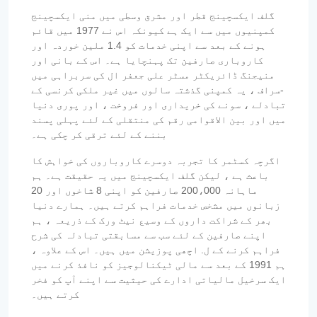
گلف ایکسچینج قطر اور مشرق وسطی میں منی ایکسچینج
کمپنیوں میں سے ایک ہے کیونکہ اس نے 1977 میں قائم
ہونے کے بعد سے اپنی خدمات کو 1.4 ملین خوردہ اور
کاروباری صارفین تک پہنچایا ہے۔ اس کے بانی اور
منیجنگ ڈائریکٹر مسٹر علی جعفر ال کی سربراہی میں
-سراف ، یہ کمپنی گذشتہ سالوں میں غیر ملکی کرنسی کے
تبادلے ، سونے کی خریداری اور فروخت ، اور پوری دنیا
میں اور بین الاقوامی رقم کی منتقلی کے لئے پہلی پسند
بننے کے لئے ترقی کر چکی ہے۔
اگرچہ کسٹمر کا تجربہ دوسرے کاروباروں کی خواہش کا
باعث ہے ، لیکن گلف ایکسچینج میں یہ حقیقت ہے۔ ہم
ماہانہ 200،000 صارفین کو اپنی 8 شاخوں اور 20
زبانوں میں مشخص خدمات فراہم کرتے ہیں۔ ہمارے دنیا
بھر کے شراکت داروں کے وسیع نیٹ ورک کے ذریعہ ، ہم
اپنے صارفین کے لئے سب سے مسابقتی تبادلہ کی شرح
فراہم کرنے کے ل. اچھی پوزیشن میں ہیں۔ اس کے علاوہ ،
ہم 1991 کے بعد سے مالی ٹیکنالوجیز کو نافذ کرنے میں
ایک سرخیل مالیاتی ادارے کی حیثیت سے اپنے آپ کو فخر
کرتے ہیں۔