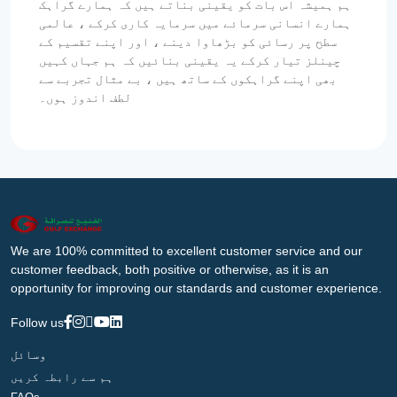
ہم ہمیشہ اس بات کو یقینی بناتے ہیں کہ ہمارے گراہک
ہمارے انسانی سرمائے میں سرمایہ کاری کرکے ، عالمی
سطح پر رسائی کو بڑھاوا دینے ، اور اپنے تقسیم کے
چینلز تیار کرکے یہ یقینی بنائیں کہ ہم جہاں کہیں
بھی اپنے گراہکوں کے ساتھ ہیں ، بے مثال تجربے سے
لطف اندوز ہوں۔
We are 100% committed to excellent customer service and our
customer feedback, both positive or otherwise, as it is an
opportunity for improving our standards and customer experience.
Follow us
وسائل
ہم سے رابطہ کریں