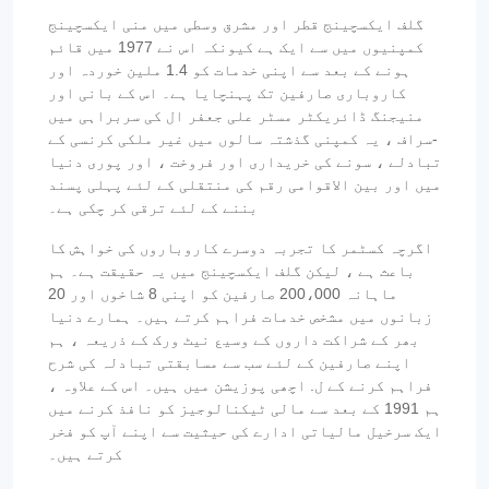
گلف ایکسچینج قطر اور مشرق وسطی میں منی ایکسچینج
کمپنیوں میں سے ایک ہے کیونکہ اس نے 1977 میں قائم
ہونے کے بعد سے اپنی خدمات کو 1.4 ملین خوردہ اور
کاروباری صارفین تک پہنچایا ہے۔ اس کے بانی اور
منیجنگ ڈائریکٹر مسٹر علی جعفر ال کی سربراہی میں
-سراف ، یہ کمپنی گذشتہ سالوں میں غیر ملکی کرنسی کے
تبادلے ، سونے کی خریداری اور فروخت ، اور پوری دنیا
میں اور بین الاقوامی رقم کی منتقلی کے لئے پہلی پسند
بننے کے لئے ترقی کر چکی ہے۔
اگرچہ کسٹمر کا تجربہ دوسرے کاروباروں کی خواہش کا
باعث ہے ، لیکن گلف ایکسچینج میں یہ حقیقت ہے۔ ہم
ماہانہ 200،000 صارفین کو اپنی 8 شاخوں اور 20
زبانوں میں مشخص خدمات فراہم کرتے ہیں۔ ہمارے دنیا
بھر کے شراکت داروں کے وسیع نیٹ ورک کے ذریعہ ، ہم
اپنے صارفین کے لئے سب سے مسابقتی تبادلہ کی شرح
فراہم کرنے کے ل. اچھی پوزیشن میں ہیں۔ اس کے علاوہ ،
ہم 1991 کے بعد سے مالی ٹیکنالوجیز کو نافذ کرنے میں
ایک سرخیل مالیاتی ادارے کی حیثیت سے اپنے آپ کو فخر
کرتے ہیں۔