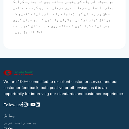
ہم ہمیشہ اس بات کو یقینی بناتے ہیں کہ ہمارے گراہک
ہمارے انسانی سرمائے میں سرمایہ کاری کرکے ، عالمی
سطح پر رسائی کو بڑھاوا دینے ، اور اپنے تقسیم کے
چینلز تیار کرکے یہ یقینی بنائیں کہ ہم جہاں کہیں
بھی اپنے گراہکوں کے ساتھ ہیں ، بے مثال تجربے سے
لطف اندوز ہوں۔
We are 100% committed to excellent customer service and our
customer feedback, both positive or otherwise, as it is an
opportunity for improving our standards and customer experience.
Follow us
وسائل
ہم سے رابطہ کریں