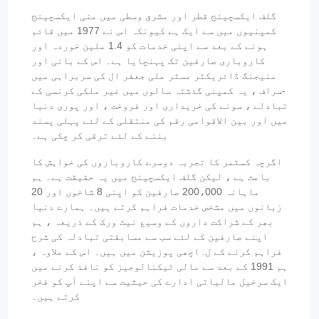
گلف ایکسچینج قطر اور مشرق وسطی میں منی ایکسچینج
کمپنیوں میں سے ایک ہے کیونکہ اس نے 1977 میں قائم
ہونے کے بعد سے اپنی خدمات کو 1.4 ملین خوردہ اور
کاروباری صارفین تک پہنچایا ہے۔ اس کے بانی اور
منیجنگ ڈائریکٹر مسٹر علی جعفر ال کی سربراہی میں
-سراف ، یہ کمپنی گذشتہ سالوں میں غیر ملکی کرنسی کے
تبادلے ، سونے کی خریداری اور فروخت ، اور پوری دنیا
میں اور بین الاقوامی رقم کی منتقلی کے لئے پہلی پسند
بننے کے لئے ترقی کر چکی ہے۔
اگرچہ کسٹمر کا تجربہ دوسرے کاروباروں کی خواہش کا
باعث ہے ، لیکن گلف ایکسچینج میں یہ حقیقت ہے۔ ہم
ماہانہ 200،000 صارفین کو اپنی 8 شاخوں اور 20
زبانوں میں مشخص خدمات فراہم کرتے ہیں۔ ہمارے دنیا
بھر کے شراکت داروں کے وسیع نیٹ ورک کے ذریعہ ، ہم
اپنے صارفین کے لئے سب سے مسابقتی تبادلہ کی شرح
فراہم کرنے کے ل. اچھی پوزیشن میں ہیں۔ اس کے علاوہ ،
ہم 1991 کے بعد سے مالی ٹیکنالوجیز کو نافذ کرنے میں
ایک سرخیل مالیاتی ادارے کی حیثیت سے اپنے آپ کو فخر
کرتے ہیں۔