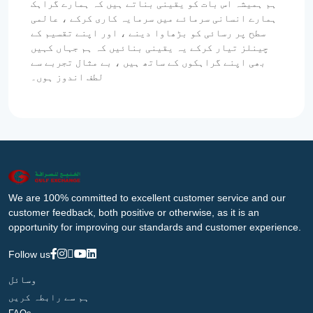
ہم ہمیشہ اس بات کو یقینی بناتے ہیں کہ ہمارے گراہک
ہمارے انسانی سرمائے میں سرمایہ کاری کرکے ، عالمی
سطح پر رسائی کو بڑھاوا دینے ، اور اپنے تقسیم کے
چینلز تیار کرکے یہ یقینی بنائیں کہ ہم جہاں کہیں
بھی اپنے گراہکوں کے ساتھ ہیں ، بے مثال تجربے سے
لطف اندوز ہوں۔
We are 100% committed to excellent customer service and our
customer feedback, both positive or otherwise, as it is an
opportunity for improving our standards and customer experience.
Follow us
وسائل
ہم سے رابطہ کریں