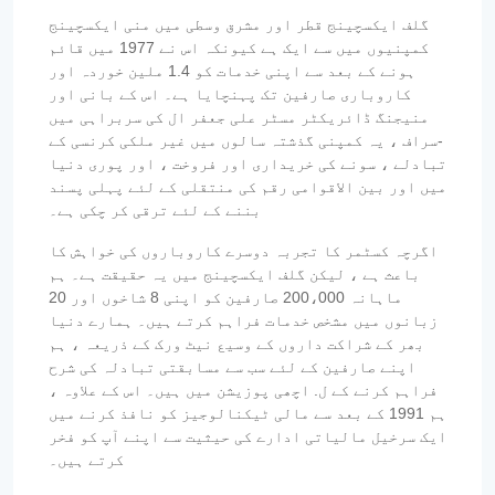
گلف ایکسچینج قطر اور مشرق وسطی میں منی ایکسچینج
کمپنیوں میں سے ایک ہے کیونکہ اس نے 1977 میں قائم
ہونے کے بعد سے اپنی خدمات کو 1.4 ملین خوردہ اور
کاروباری صارفین تک پہنچایا ہے۔ اس کے بانی اور
منیجنگ ڈائریکٹر مسٹر علی جعفر ال کی سربراہی میں
-سراف ، یہ کمپنی گذشتہ سالوں میں غیر ملکی کرنسی کے
تبادلے ، سونے کی خریداری اور فروخت ، اور پوری دنیا
میں اور بین الاقوامی رقم کی منتقلی کے لئے پہلی پسند
بننے کے لئے ترقی کر چکی ہے۔
اگرچہ کسٹمر کا تجربہ دوسرے کاروباروں کی خواہش کا
باعث ہے ، لیکن گلف ایکسچینج میں یہ حقیقت ہے۔ ہم
ماہانہ 200،000 صارفین کو اپنی 8 شاخوں اور 20
زبانوں میں مشخص خدمات فراہم کرتے ہیں۔ ہمارے دنیا
بھر کے شراکت داروں کے وسیع نیٹ ورک کے ذریعہ ، ہم
اپنے صارفین کے لئے سب سے مسابقتی تبادلہ کی شرح
فراہم کرنے کے ل. اچھی پوزیشن میں ہیں۔ اس کے علاوہ ،
ہم 1991 کے بعد سے مالی ٹیکنالوجیز کو نافذ کرنے میں
ایک سرخیل مالیاتی ادارے کی حیثیت سے اپنے آپ کو فخر
کرتے ہیں۔