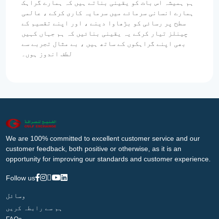
ہم ہمیشہ اس بات کو یقینی بناتے ہیں کہ ہمارے گراہک
ہمارے انسانی سرمائے میں سرمایہ کاری کرکے ، عالمی
سطح پر رسائی کو بڑھاوا دینے ، اور اپنے تقسیم کے
چینلز تیار کرکے یہ یقینی بنائیں کہ ہم جہاں کہیں
بھی اپنے گراہکوں کے ساتھ ہیں ، بے مثال تجربے سے
لطف اندوز ہوں۔
We are 100% committed to excellent customer service and our
customer feedback, both positive or otherwise, as it is an
opportunity for improving our standards and customer experience.
Follow us
وسائل
ہم سے رابطہ کریں