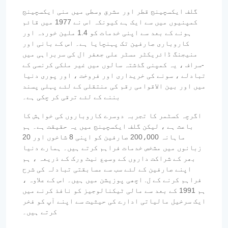
گلف ایکسچینج قطر اور مشرق وسطی میں منی ایکسچینج
کمپنیوں میں سے ایک ہے کیونکہ اس نے 1977 میں قائم
ہونے کے بعد سے اپنی خدمات کو 1.4 ملین خوردہ اور
کاروباری صارفین تک پہنچایا ہے۔ اس کے بانی اور
منیجنگ ڈائریکٹر مسٹر علی جعفر ال کی سربراہی میں
-سراف ، یہ کمپنی گذشتہ سالوں میں غیر ملکی کرنسی کے
تبادلے ، سونے کی خریداری اور فروخت ، اور پوری دنیا
میں اور بین الاقوامی رقم کی منتقلی کے لئے پہلی پسند
بننے کے لئے ترقی کر چکی ہے۔
اگرچہ کسٹمر کا تجربہ دوسرے کاروباروں کی خواہش کا
باعث ہے ، لیکن گلف ایکسچینج میں یہ حقیقت ہے۔ ہم
ماہانہ 200،000 صارفین کو اپنی 8 شاخوں اور 20
زبانوں میں مشخص خدمات فراہم کرتے ہیں۔ ہمارے دنیا
بھر کے شراکت داروں کے وسیع نیٹ ورک کے ذریعہ ، ہم
اپنے صارفین کے لئے سب سے مسابقتی تبادلہ کی شرح
فراہم کرنے کے ل. اچھی پوزیشن میں ہیں۔ اس کے علاوہ ،
ہم 1991 کے بعد سے مالی ٹیکنالوجیز کو نافذ کرنے میں
ایک سرخیل مالیاتی ادارے کی حیثیت سے اپنے آپ کو فخر
کرتے ہیں۔