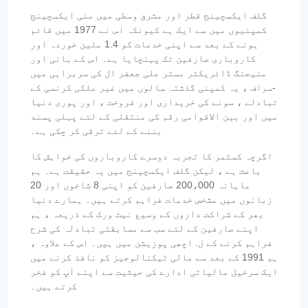
گلف ایکسچینج قطر اور مشرق وسطی میں منی ایکسچینج
کمپنیوں میں سے ایک ہے کیونکہ اس نے 1977 میں قائم
ہونے کے بعد سے اپنی خدمات کو 1.4 ملین خوردہ اور
کاروباری صارفین تک پہنچایا ہے۔ اس کے بانی اور
منیجنگ ڈائریکٹر مسٹر علی جعفر ال کی سربراہی میں
-سراف ، یہ کمپنی گذشتہ سالوں میں غیر ملکی کرنسی کے
تبادلے ، سونے کی خریداری اور فروخت ، اور پوری دنیا
میں اور بین الاقوامی رقم کی منتقلی کے لئے پہلی پسند
بننے کے لئے ترقی کر چکی ہے۔
اگرچہ کسٹمر کا تجربہ دوسرے کاروباروں کی خواہش کا
باعث ہے ، لیکن گلف ایکسچینج میں یہ حقیقت ہے۔ ہم
ماہانہ 200،000 صارفین کو اپنی 8 شاخوں اور 20
زبانوں میں مشخص خدمات فراہم کرتے ہیں۔ ہمارے دنیا
بھر کے شراکت داروں کے وسیع نیٹ ورک کے ذریعہ ، ہم
اپنے صارفین کے لئے سب سے مسابقتی تبادلہ کی شرح
فراہم کرنے کے ل. اچھی پوزیشن میں ہیں۔ اس کے علاوہ ،
ہم 1991 کے بعد سے مالی ٹیکنالوجیز کو نافذ کرنے میں
ایک سرخیل مالیاتی ادارے کی حیثیت سے اپنے آپ کو فخر
کرتے ہیں۔