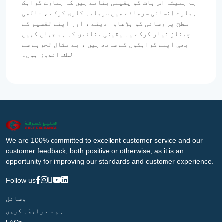
ہم ہمیشہ اس بات کو یقینی بناتے ہیں کہ ہمارے گراہک
ہمارے انسانی سرمائے میں سرمایہ کاری کرکے ، عالمی
سطح پر رسائی کو بڑھاوا دینے ، اور اپنے تقسیم کے
چینلز تیار کرکے یہ یقینی بنائیں کہ ہم جہاں کہیں
بھی اپنے گراہکوں کے ساتھ ہیں ، بے مثال تجربے سے
لطف اندوز ہوں۔
We are 100% committed to excellent customer service and our
customer feedback, both positive or otherwise, as it is an
opportunity for improving our standards and customer experience.
Follow us
وسائل
ہم سے رابطہ کریں