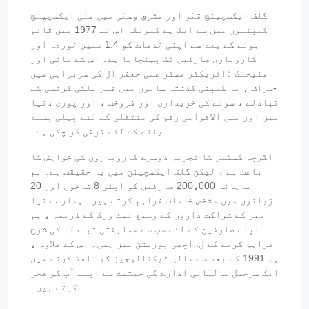
گلف ایکسچینج قطر اور مشرق وسطی میں منی ایکسچینج
کمپنیوں میں سے ایک ہے کیونکہ اس نے 1977 میں قائم
ہونے کے بعد سے اپنی خدمات کو 1.4 ملین خوردہ اور
کاروباری صارفین تک پہنچایا ہے۔ اس کے بانی اور
منیجنگ ڈائریکٹر مسٹر علی جعفر ال کی سربراہی میں
-سراف ، یہ کمپنی گذشتہ سالوں میں غیر ملکی کرنسی کے
تبادلے ، سونے کی خریداری اور فروخت ، اور پوری دنیا
میں اور بین الاقوامی رقم کی منتقلی کے لئے پہلی پسند
بننے کے لئے ترقی کر چکی ہے۔
اگرچہ کسٹمر کا تجربہ دوسرے کاروباروں کی خواہش کا
باعث ہے ، لیکن گلف ایکسچینج میں یہ حقیقت ہے۔ ہم
ماہانہ 200،000 صارفین کو اپنی 8 شاخوں اور 20
زبانوں میں مشخص خدمات فراہم کرتے ہیں۔ ہمارے دنیا
بھر کے شراکت داروں کے وسیع نیٹ ورک کے ذریعہ ، ہم
اپنے صارفین کے لئے سب سے مسابقتی تبادلہ کی شرح
فراہم کرنے کے ل. اچھی پوزیشن میں ہیں۔ اس کے علاوہ ،
ہم 1991 کے بعد سے مالی ٹیکنالوجیز کو نافذ کرنے میں
ایک سرخیل مالیاتی ادارے کی حیثیت سے اپنے آپ کو فخر
کرتے ہیں۔