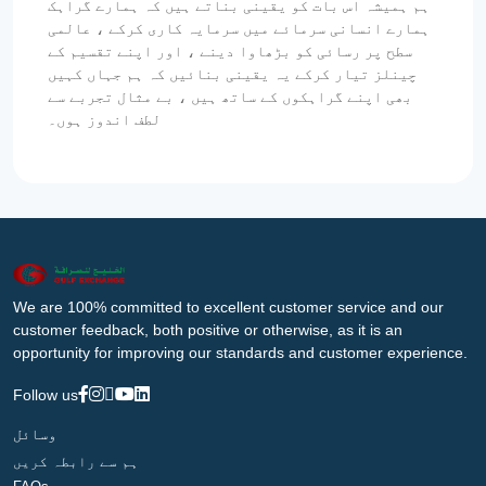
ہم ہمیشہ اس بات کو یقینی بناتے ہیں کہ ہمارے گراہک
ہمارے انسانی سرمائے میں سرمایہ کاری کرکے ، عالمی
سطح پر رسائی کو بڑھاوا دینے ، اور اپنے تقسیم کے
چینلز تیار کرکے یہ یقینی بنائیں کہ ہم جہاں کہیں
بھی اپنے گراہکوں کے ساتھ ہیں ، بے مثال تجربے سے
لطف اندوز ہوں۔
We are 100% committed to excellent customer service and our
customer feedback, both positive or otherwise, as it is an
opportunity for improving our standards and customer experience.
Follow us
وسائل
ہم سے رابطہ کریں