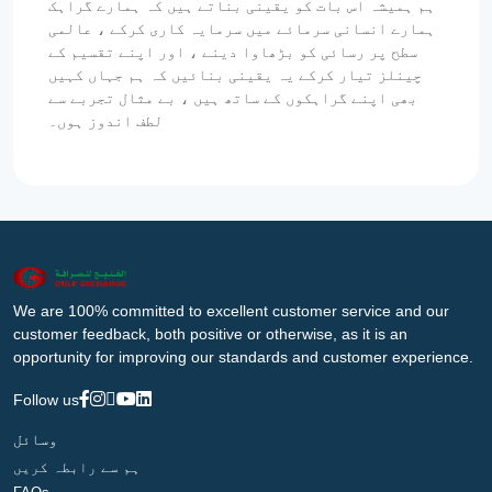
ہم ہمیشہ اس بات کو یقینی بناتے ہیں کہ ہمارے گراہک
ہمارے انسانی سرمائے میں سرمایہ کاری کرکے ، عالمی
سطح پر رسائی کو بڑھاوا دینے ، اور اپنے تقسیم کے
چینلز تیار کرکے یہ یقینی بنائیں کہ ہم جہاں کہیں
بھی اپنے گراہکوں کے ساتھ ہیں ، بے مثال تجربے سے
لطف اندوز ہوں۔
We are 100% committed to excellent customer service and our
customer feedback, both positive or otherwise, as it is an
opportunity for improving our standards and customer experience.
Follow us
وسائل
ہم سے رابطہ کریں