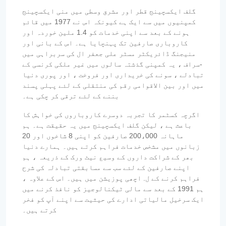
گلف ایکسچینج قطر اور مشرق وسطی میں منی ایکسچینج
کمپنیوں میں سے ایک ہے کیونکہ اس نے 1977 میں قائم
ہونے کے بعد سے اپنی خدمات کو 1.4 ملین خوردہ اور
کاروباری صارفین تک پہنچایا ہے۔ اس کے بانی اور
منیجنگ ڈائریکٹر مسٹر علی جعفر ال کی سربراہی میں
-سراف ، یہ کمپنی گذشتہ سالوں میں غیر ملکی کرنسی کے
تبادلے ، سونے کی خریداری اور فروخت ، اور پوری دنیا
میں اور بین الاقوامی رقم کی منتقلی کے لئے پہلی پسند
بننے کے لئے ترقی کر چکی ہے۔
اگرچہ کسٹمر کا تجربہ دوسرے کاروباروں کی خواہش کا
باعث ہے ، لیکن گلف ایکسچینج میں یہ حقیقت ہے۔ ہم
ماہانہ 200،000 صارفین کو اپنی 8 شاخوں اور 20
زبانوں میں مشخص خدمات فراہم کرتے ہیں۔ ہمارے دنیا
بھر کے شراکت داروں کے وسیع نیٹ ورک کے ذریعہ ، ہم
اپنے صارفین کے لئے سب سے مسابقتی تبادلہ کی شرح
فراہم کرنے کے ل. اچھی پوزیشن میں ہیں۔ اس کے علاوہ ،
ہم 1991 کے بعد سے مالی ٹیکنالوجیز کو نافذ کرنے میں
ایک سرخیل مالیاتی ادارے کی حیثیت سے اپنے آپ کو فخر
کرتے ہیں۔