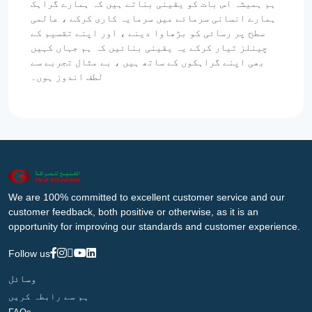
ہم ہمیشہ اس بات کو یقینی بناتے ہیں کہ ہمارے گراہک
ہمارے انسانی سرمائے میں سرمایہ کاری کرکے ، عالمی
سطح پر رسائی کو بڑھاوا دینے ، اور اپنے تقسیم کے
چینلز تیار کرکے یہ یقینی بنائیں کہ ہم جہاں کہیں
بھی اپنے گراہکوں کے ساتھ ہیں ، بے مثال تجربے سے
لطف اندوز ہوں۔
We are 100% committed to excellent customer service and our
customer feedback, both positive or otherwise, as it is an
opportunity for improving our standards and customer experience.
Follow us
وسائل
ہم سے رابطہ کریں