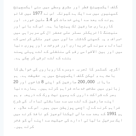
گلف ایکسچینج قطر اور مشرق وسطی میں منی ایکسچینج
کمپنیوں میں سے ایک ہے کیونکہ اس نے 1977 میں قائم
ہونے کے بعد سے اپنی خدمات کو 1.4 ملین خوردہ اور
کاروباری صارفین تک پہنچایا ہے۔ اس کے بانی اور
منیجنگ ڈائریکٹر مسٹر علی جعفر ال کی سربراہی میں
-سراف ، یہ کمپنی گذشتہ سالوں میں غیر ملکی کرنسی کے
تبادلے ، سونے کی خریداری اور فروخت ، اور پوری دنیا
میں اور بین الاقوامی رقم کی منتقلی کے لئے پہلی پسند
بننے کے لئے ترقی کر چکی ہے۔
اگرچہ کسٹمر کا تجربہ دوسرے کاروباروں کی خواہش کا
باعث ہے ، لیکن گلف ایکسچینج میں یہ حقیقت ہے۔ ہم
ماہانہ 200،000 صارفین کو اپنی 8 شاخوں اور 20
زبانوں میں مشخص خدمات فراہم کرتے ہیں۔ ہمارے دنیا
بھر کے شراکت داروں کے وسیع نیٹ ورک کے ذریعہ ، ہم
اپنے صارفین کے لئے سب سے مسابقتی تبادلہ کی شرح
فراہم کرنے کے ل. اچھی پوزیشن میں ہیں۔ اس کے علاوہ ،
ہم 1991 کے بعد سے مالی ٹیکنالوجیز کو نافذ کرنے میں
ایک سرخیل مالیاتی ادارے کی حیثیت سے اپنے آپ کو فخر
کرتے ہیں۔