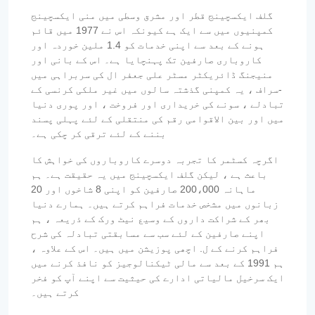
گلف ایکسچینج قطر اور مشرق وسطی میں منی ایکسچینج
کمپنیوں میں سے ایک ہے کیونکہ اس نے 1977 میں قائم
ہونے کے بعد سے اپنی خدمات کو 1.4 ملین خوردہ اور
کاروباری صارفین تک پہنچایا ہے۔ اس کے بانی اور
منیجنگ ڈائریکٹر مسٹر علی جعفر ال کی سربراہی میں
-سراف ، یہ کمپنی گذشتہ سالوں میں غیر ملکی کرنسی کے
تبادلے ، سونے کی خریداری اور فروخت ، اور پوری دنیا
میں اور بین الاقوامی رقم کی منتقلی کے لئے پہلی پسند
بننے کے لئے ترقی کر چکی ہے۔
اگرچہ کسٹمر کا تجربہ دوسرے کاروباروں کی خواہش کا
باعث ہے ، لیکن گلف ایکسچینج میں یہ حقیقت ہے۔ ہم
ماہانہ 200،000 صارفین کو اپنی 8 شاخوں اور 20
زبانوں میں مشخص خدمات فراہم کرتے ہیں۔ ہمارے دنیا
بھر کے شراکت داروں کے وسیع نیٹ ورک کے ذریعہ ، ہم
اپنے صارفین کے لئے سب سے مسابقتی تبادلہ کی شرح
فراہم کرنے کے ل. اچھی پوزیشن میں ہیں۔ اس کے علاوہ ،
ہم 1991 کے بعد سے مالی ٹیکنالوجیز کو نافذ کرنے میں
ایک سرخیل مالیاتی ادارے کی حیثیت سے اپنے آپ کو فخر
کرتے ہیں۔