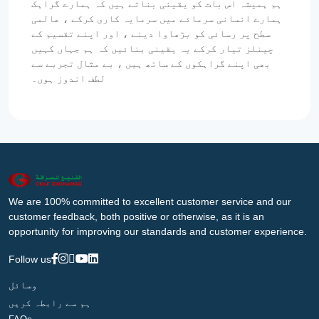
ہم ہمیشہ اس بات کو یقینی بناتے ہیں کہ ہمارے گراہک
ہمارے انسانی سرمائے میں سرمایہ کاری کرکے ، عالمی
سطح پر رسائی کو بڑھاوا دینے ، اور اپنے تقسیم کے
چینلز تیار کرکے یہ یقینی بنائیں کہ ہم جہاں کہیں
بھی اپنے گراہکوں کے ساتھ ہیں ، بے مثال تجربے سے
لطف اندوز ہوں۔
We are 100% committed to excellent customer service and our
customer feedback, both positive or otherwise, as it is an
opportunity for improving our standards and customer experience.
Follow us
وسائل
ہم سے رابطہ کریں