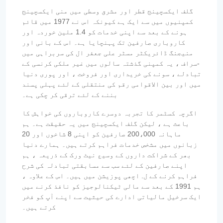
گلف ایکسچینج قطر اور مشرق وسطی میں منی ایکسچینج
کمپنیوں میں سے ایک ہے کیونکہ اس نے 1977 میں قائم
ہونے کے بعد سے اپنی خدمات کو 1.4 ملین خوردہ اور
کاروباری صارفین تک پہنچایا ہے۔ اس کے بانی اور
منیجنگ ڈائریکٹر مسٹر علی جعفر ال کی سربراہی میں
-سراف ، یہ کمپنی گذشتہ سالوں میں غیر ملکی کرنسی کے
تبادلے ، سونے کی خریداری اور فروخت ، اور پوری دنیا
میں اور بین الاقوامی رقم کی منتقلی کے لئے پہلی پسند
بننے کے لئے ترقی کر چکی ہے۔
اگرچہ کسٹمر کا تجربہ دوسرے کاروباروں کی خواہش کا
باعث ہے ، لیکن گلف ایکسچینج میں یہ حقیقت ہے۔ ہم
ماہانہ 200،000 صارفین کو اپنی 8 شاخوں اور 20
زبانوں میں مشخص خدمات فراہم کرتے ہیں۔ ہمارے دنیا
بھر کے شراکت داروں کے وسیع نیٹ ورک کے ذریعہ ، ہم
اپنے صارفین کے لئے سب سے مسابقتی تبادلہ کی شرح
فراہم کرنے کے ل. اچھی پوزیشن میں ہیں۔ اس کے علاوہ ،
ہم 1991 کے بعد سے مالی ٹیکنالوجیز کو نافذ کرنے میں
ایک سرخیل مالیاتی ادارے کی حیثیت سے اپنے آپ کو فخر
کرتے ہیں۔