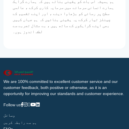
ہم ہمیشہ اس بات کو یقینی بناتے ہیں کہ ہمارے گراہک
ہمارے انسانی سرمائے میں سرمایہ کاری کرکے ، عالمی
سطح پر رسائی کو بڑھاوا دینے ، اور اپنے تقسیم کے
چینلز تیار کرکے یہ یقینی بنائیں کہ ہم جہاں کہیں
بھی اپنے گراہکوں کے ساتھ ہیں ، بے مثال تجربے سے
لطف اندوز ہوں۔
We are 100% committed to excellent customer service and our
customer feedback, both positive or otherwise, as it is an
opportunity for improving our standards and customer experience.
Follow us
وسائل
ہم سے رابطہ کریں