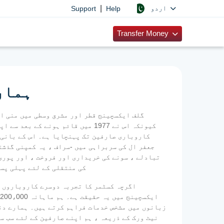
|
اردو
Support
Help
Transfer Money
ہمار
گلف ایکسچینج قطر اور مشرق وسطی میں منی ا
کاروباری صارفین تک پہنچایا ہے۔ اس کے بانی 
جعفر ال کی سربراہی میں -سراف ، یہ کمپنی گذشت
تبادلے ، سونے کی خریداری اور فروخت ، اور پوری 
کی منتقلی کے لئے پہلی پسن
اگرچہ کسٹمر کا تجربہ دوسرے کاروباروں ک
زبانوں میں مشخص خدمات فراہم کرتے ہیں۔ ہمارے دن
نیٹ ورک کے ذریعہ ، ہم اپنے صارفین کے لئے سب س