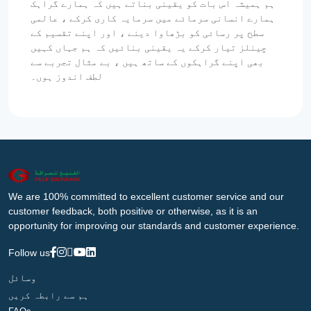
ہم ہمیشہ اس بات کو یقینی بناتے ہیں کہ ہمارے گراہک
ہمارے انسانی سرمائے میں سرمایہ کاری کرکے ، عالمی
سطح پر رسائی کو بڑھاوا دینے ، اور اپنے تقسیم کے
چینلز تیار کرکے یہ یقینی بنائیں کہ ہم جہاں کہیں
بھی اپنے گراہکوں کے ساتھ ہیں ، بے مثال تجربے سے
لطف اندوز ہوں۔
We are 100% committed to excellent customer service and our
customer feedback, both positive or otherwise, as it is an
opportunity for improving our standards and customer experience.
Follow us
وسائل
ہم سے رابطہ کریں