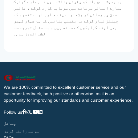
ہم ہمیشہ اس بات کو یقینی بناتے ہیں کہ ہمارے گراہک
ہمارے انسانی سرمائے میں سرمایہ کاری کرکے ، عالمی
سطح پر رسائی کو بڑھاوا دینے ، اور اپنے تقسیم کے
چینلز تیار کرکے یہ یقینی بنائیں کہ ہم جہاں کہیں
بھی اپنے گراہکوں کے ساتھ ہیں ، بے مثال تجربے سے
لطف اندوز ہوں۔
We are 100% committed to excellent customer service and our
customer feedback, both positive or otherwise, as it is an
opportunity for improving our standards and customer experience.
Follow us
وسائل
ہم سے رابطہ کریں