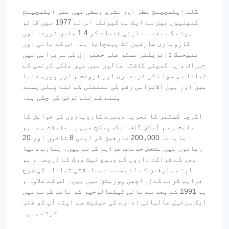
گلف ایکسچینج قطر اور مشرق وسطی میں منی ایکسچینج
کمپنیوں میں سے ایک ہے کیونکہ اس نے 1977 میں قائم
ہونے کے بعد سے اپنی خدمات کو 1.4 ملین خوردہ اور
کاروباری صارفین تک پہنچایا ہے۔ اس کے بانی اور
منیجنگ ڈائریکٹر مسٹر علی جعفر ال کی سربراہی میں
-سراف ، یہ کمپنی گذشتہ سالوں میں غیر ملکی کرنسی کے
تبادلے ، سونے کی خریداری اور فروخت ، اور پوری دنیا
میں اور بین الاقوامی رقم کی منتقلی کے لئے پہلی پسند
بننے کے لئے ترقی کر چکی ہے۔
اگرچہ کسٹمر کا تجربہ دوسرے کاروباروں کی خواہش کا
باعث ہے ، لیکن گلف ایکسچینج میں یہ حقیقت ہے۔ ہم
ماہانہ 200،000 صارفین کو اپنی 8 شاخوں اور 20
زبانوں میں مشخص خدمات فراہم کرتے ہیں۔ ہمارے دنیا
بھر کے شراکت داروں کے وسیع نیٹ ورک کے ذریعہ ، ہم
اپنے صارفین کے لئے سب سے مسابقتی تبادلہ کی شرح
فراہم کرنے کے ل. اچھی پوزیشن میں ہیں۔ اس کے علاوہ ،
ہم 1991 کے بعد سے مالی ٹیکنالوجیز کو نافذ کرنے میں
ایک سرخیل مالیاتی ادارے کی حیثیت سے اپنے آپ کو فخر
کرتے ہیں۔