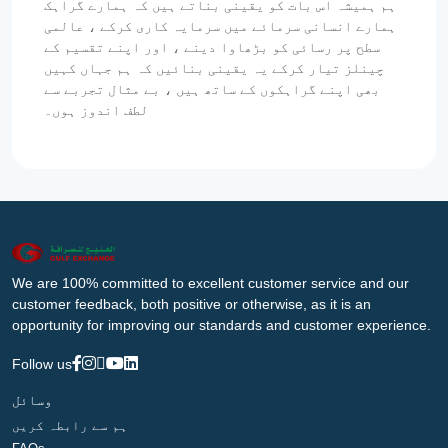
ہم ہمیشہ اس بات کو یقینی بناتے ہیں کہ ہمارے گراہک
ہمارے انسانی سرمائے میں سرمایہ کاری کرکے ، عالمی
سطح پر رسائی کو بڑھاوا دینے ، اور اپنے تقسیم کے
چینلز تیار کرکے یہ یقینی بنائیں کہ ہم جہاں کہیں
بھی اپنے گراہکوں کے ساتھ ہیں ، بے مثال تجربے سے
لطف اندوز ہوں۔
We are 100% committed to excellent customer service and our
customer feedback, both positive or otherwise, as it is an
opportunity for improving our standards and customer experience.
Follow us
وسائل
ہم سے رابطہ کریں