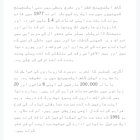
گلف ایکسچینج قطر اور مشرق وسطی میں منی ایکسچینج
کمپنیوں میں سے ایک ہے کیونکہ اس نے 1977 میں قائم
ہونے کے بعد سے اپنی خدمات کو 1.4 ملین خوردہ اور
کاروباری صارفین تک پہنچایا ہے۔ اس کے بانی اور
منیجنگ ڈائریکٹر مسٹر علی جعفر ال کی سربراہی میں
-سراف ، یہ کمپنی گذشتہ سالوں میں غیر ملکی کرنسی کے
تبادلے ، سونے کی خریداری اور فروخت ، اور پوری دنیا
میں اور بین الاقوامی رقم کی منتقلی کے لئے پہلی پسند
بننے کے لئے ترقی کر چکی ہے۔
اگرچہ کسٹمر کا تجربہ دوسرے کاروباروں کی خواہش کا
باعث ہے ، لیکن گلف ایکسچینج میں یہ حقیقت ہے۔ ہم
ماہانہ 200،000 صارفین کو اپنی 8 شاخوں اور 20
زبانوں میں مشخص خدمات فراہم کرتے ہیں۔ ہمارے دنیا
بھر کے شراکت داروں کے وسیع نیٹ ورک کے ذریعہ ، ہم
اپنے صارفین کے لئے سب سے مسابقتی تبادلہ کی شرح
فراہم کرنے کے ل. اچھی پوزیشن میں ہیں۔ اس کے علاوہ ،
ہم 1991 کے بعد سے مالی ٹیکنالوجیز کو نافذ کرنے میں
ایک سرخیل مالیاتی ادارے کی حیثیت سے اپنے آپ کو فخر
کرتے ہیں۔