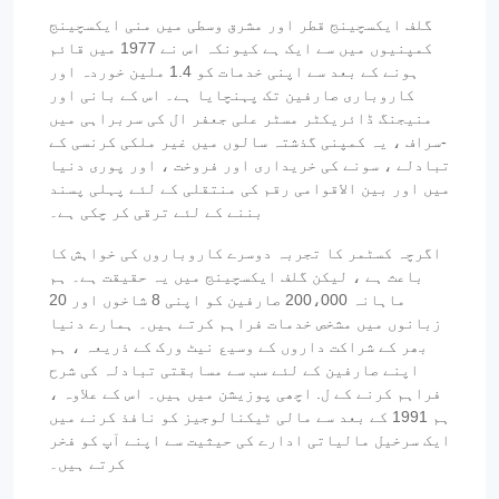
گلف ایکسچینج قطر اور مشرق وسطی میں منی ایکسچینج
کمپنیوں میں سے ایک ہے کیونکہ اس نے 1977 میں قائم
ہونے کے بعد سے اپنی خدمات کو 1.4 ملین خوردہ اور
کاروباری صارفین تک پہنچایا ہے۔ اس کے بانی اور
منیجنگ ڈائریکٹر مسٹر علی جعفر ال کی سربراہی میں
-سراف ، یہ کمپنی گذشتہ سالوں میں غیر ملکی کرنسی کے
تبادلے ، سونے کی خریداری اور فروخت ، اور پوری دنیا
میں اور بین الاقوامی رقم کی منتقلی کے لئے پہلی پسند
بننے کے لئے ترقی کر چکی ہے۔
اگرچہ کسٹمر کا تجربہ دوسرے کاروباروں کی خواہش کا
باعث ہے ، لیکن گلف ایکسچینج میں یہ حقیقت ہے۔ ہم
ماہانہ 200،000 صارفین کو اپنی 8 شاخوں اور 20
زبانوں میں مشخص خدمات فراہم کرتے ہیں۔ ہمارے دنیا
بھر کے شراکت داروں کے وسیع نیٹ ورک کے ذریعہ ، ہم
اپنے صارفین کے لئے سب سے مسابقتی تبادلہ کی شرح
فراہم کرنے کے ل. اچھی پوزیشن میں ہیں۔ اس کے علاوہ ،
ہم 1991 کے بعد سے مالی ٹیکنالوجیز کو نافذ کرنے میں
ایک سرخیل مالیاتی ادارے کی حیثیت سے اپنے آپ کو فخر
کرتے ہیں۔