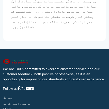
ہم ہمیشہ اس بات کو یقینی بناتے ہیں کہ ہمارے گراہک
ہمارے انسانی سرمائے میں سرمایہ کاری کرکے ، عالمی
سطح پر رسائی کو بڑھاوا دینے ، اور اپنے تقسیم کے
چینلز تیار کرکے یہ یقینی بنائیں کہ ہم جہاں کہیں
بھی اپنے گراہکوں کے ساتھ ہیں ، بے مثال تجربے سے
لطف اندوز ہوں۔
We are 100% committed to excellent customer service and our
customer feedback, both positive or otherwise, as it is an
opportunity for improving our standards and customer experience.
Follow us
وسائل
ہم سے رابطہ کریں