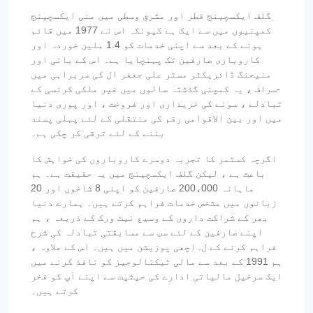
گلف ایکسچینج قطر اور مشرق وسطی میں منی ایکسچینج
کمپنیوں میں سے ایک ہے کیونکہ اس نے 1977 میں قائم
ہونے کے بعد سے اپنی خدمات کو 1.4 ملین خوردہ اور
کاروباری صارفین تک پہنچایا ہے۔ اس کے بانی اور
منیجنگ ڈائریکٹر مسٹر علی جعفر ال کی سربراہی میں
-سراف ، یہ کمپنی گذشتہ سالوں میں غیر ملکی کرنسی کے
تبادلے ، سونے کی خریداری اور فروخت ، اور پوری دنیا
میں اور بین الاقوامی رقم کی منتقلی کے لئے پہلی پسند
بننے کے لئے ترقی کر چکی ہے۔
اگرچہ کسٹمر کا تجربہ دوسرے کاروباروں کی خواہش کا
باعث ہے ، لیکن گلف ایکسچینج میں یہ حقیقت ہے۔ ہم
ماہانہ 200،000 صارفین کو اپنی 8 شاخوں اور 20
زبانوں میں مشخص خدمات فراہم کرتے ہیں۔ ہمارے دنیا
بھر کے شراکت داروں کے وسیع نیٹ ورک کے ذریعہ ، ہم
اپنے صارفین کے لئے سب سے مسابقتی تبادلہ کی شرح
فراہم کرنے کے ل. اچھی پوزیشن میں ہیں۔ اس کے علاوہ ،
ہم 1991 کے بعد سے مالی ٹیکنالوجیز کو نافذ کرنے میں
ایک سرخیل مالیاتی ادارے کی حیثیت سے اپنے آپ کو فخر
کرتے ہیں۔