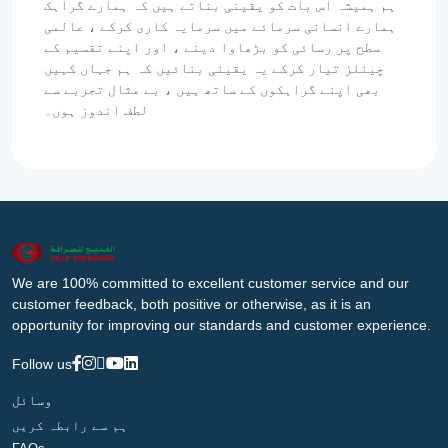
ہم ہمیشہ اس بات کو یقینی بناتے ہیں کہ ہمارے گراہک
ہمارے انسانی سرمائے میں سرمایہ کاری کرکے ، عالمی
سطح پر رسائی کو بڑھاوا دینے ، اور اپنے تقسیم کے
چینلز تیار کرکے یہ یقینی بنائیں کہ ہم جہاں کہیں
بھی اپنے گراہکوں کے ساتھ ہیں ، بے مثال تجربے سے
لطف اندوز ہوں۔
We are 100% committed to excellent customer service and our
customer feedback, both positive or otherwise, as it is an
opportunity for improving our standards and customer experience.
Follow us
وسائل
ہم سے رابطہ کریں