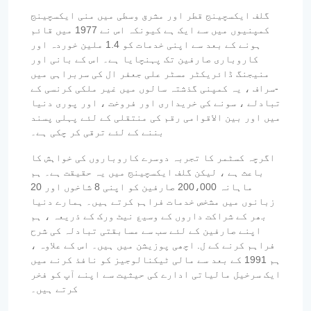
گلف ایکسچینج قطر اور مشرق وسطی میں منی ایکسچینج
کمپنیوں میں سے ایک ہے کیونکہ اس نے 1977 میں قائم
ہونے کے بعد سے اپنی خدمات کو 1.4 ملین خوردہ اور
کاروباری صارفین تک پہنچایا ہے۔ اس کے بانی اور
منیجنگ ڈائریکٹر مسٹر علی جعفر ال کی سربراہی میں
-سراف ، یہ کمپنی گذشتہ سالوں میں غیر ملکی کرنسی کے
تبادلے ، سونے کی خریداری اور فروخت ، اور پوری دنیا
میں اور بین الاقوامی رقم کی منتقلی کے لئے پہلی پسند
بننے کے لئے ترقی کر چکی ہے۔
اگرچہ کسٹمر کا تجربہ دوسرے کاروباروں کی خواہش کا
باعث ہے ، لیکن گلف ایکسچینج میں یہ حقیقت ہے۔ ہم
ماہانہ 200،000 صارفین کو اپنی 8 شاخوں اور 20
زبانوں میں مشخص خدمات فراہم کرتے ہیں۔ ہمارے دنیا
بھر کے شراکت داروں کے وسیع نیٹ ورک کے ذریعہ ، ہم
اپنے صارفین کے لئے سب سے مسابقتی تبادلہ کی شرح
فراہم کرنے کے ل. اچھی پوزیشن میں ہیں۔ اس کے علاوہ ،
ہم 1991 کے بعد سے مالی ٹیکنالوجیز کو نافذ کرنے میں
ایک سرخیل مالیاتی ادارے کی حیثیت سے اپنے آپ کو فخر
کرتے ہیں۔