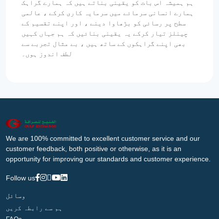
ہم ہمیشہ اس بات کو یقینی بناتے ہیں کہ ہمارے گراہک
ہمارے انسانی سرمائے میں سرمایہ کاری کرکے ، عالمی
سطح پر رسائی کو بڑھاوا دینے ، اور اپنے تقسیم کے
چینلز تیار کرکے یہ یقینی بنائیں کہ ہم جہاں کہیں
بھی اپنے گراہکوں کے ساتھ ہیں ، بے مثال تجربے سے
لطف اندوز ہوں۔
We are 100% committed to excellent customer service and our
customer feedback, both positive or otherwise, as it is an
opportunity for improving our standards and customer experience.
Follow us
وسائل
ہم سے رابطہ کریں