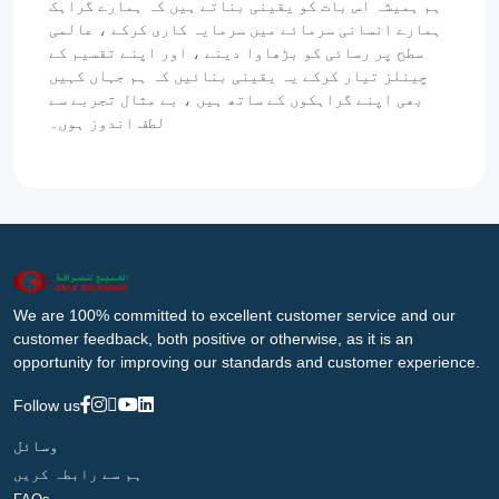
ہم ہمیشہ اس بات کو یقینی بناتے ہیں کہ ہمارے گراہک
ہمارے انسانی سرمائے میں سرمایہ کاری کرکے ، عالمی
سطح پر رسائی کو بڑھاوا دینے ، اور اپنے تقسیم کے
چینلز تیار کرکے یہ یقینی بنائیں کہ ہم جہاں کہیں
بھی اپنے گراہکوں کے ساتھ ہیں ، بے مثال تجربے سے
لطف اندوز ہوں۔
We are 100% committed to excellent customer service and our
customer feedback, both positive or otherwise, as it is an
opportunity for improving our standards and customer experience.
Follow us
وسائل
ہم سے رابطہ کریں