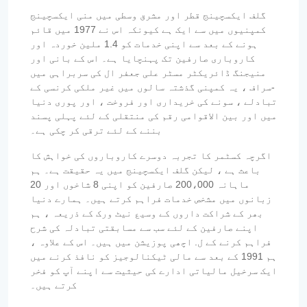
گلف ایکسچینج قطر اور مشرق وسطی میں منی ایکسچینج
کمپنیوں میں سے ایک ہے کیونکہ اس نے 1977 میں قائم
ہونے کے بعد سے اپنی خدمات کو 1.4 ملین خوردہ اور
کاروباری صارفین تک پہنچایا ہے۔ اس کے بانی اور
منیجنگ ڈائریکٹر مسٹر علی جعفر ال کی سربراہی میں
-سراف ، یہ کمپنی گذشتہ سالوں میں غیر ملکی کرنسی کے
تبادلے ، سونے کی خریداری اور فروخت ، اور پوری دنیا
میں اور بین الاقوامی رقم کی منتقلی کے لئے پہلی پسند
بننے کے لئے ترقی کر چکی ہے۔
اگرچہ کسٹمر کا تجربہ دوسرے کاروباروں کی خواہش کا
باعث ہے ، لیکن گلف ایکسچینج میں یہ حقیقت ہے۔ ہم
ماہانہ 200،000 صارفین کو اپنی 8 شاخوں اور 20
زبانوں میں مشخص خدمات فراہم کرتے ہیں۔ ہمارے دنیا
بھر کے شراکت داروں کے وسیع نیٹ ورک کے ذریعہ ، ہم
اپنے صارفین کے لئے سب سے مسابقتی تبادلہ کی شرح
فراہم کرنے کے ل. اچھی پوزیشن میں ہیں۔ اس کے علاوہ ،
ہم 1991 کے بعد سے مالی ٹیکنالوجیز کو نافذ کرنے میں
ایک سرخیل مالیاتی ادارے کی حیثیت سے اپنے آپ کو فخر
کرتے ہیں۔