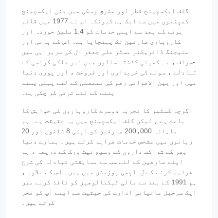
گلف ایکسچینج قطر اور مشرق وسطی میں منی ایکسچینج
کمپنیوں میں سے ایک ہے کیونکہ اس نے 1977 میں قائم
ہونے کے بعد سے اپنی خدمات کو 1.4 ملین خوردہ اور
کاروباری صارفین تک پہنچایا ہے۔ اس کے بانی اور
منیجنگ ڈائریکٹر مسٹر علی جعفر ال کی سربراہی میں
-سراف ، یہ کمپنی گذشتہ سالوں میں غیر ملکی کرنسی کے
تبادلے ، سونے کی خریداری اور فروخت ، اور پوری دنیا
میں اور بین الاقوامی رقم کی منتقلی کے لئے پہلی پسند
بننے کے لئے ترقی کر چکی ہے۔
اگرچہ کسٹمر کا تجربہ دوسرے کاروباروں کی خواہش کا
باعث ہے ، لیکن گلف ایکسچینج میں یہ حقیقت ہے۔ ہم
ماہانہ 200،000 صارفین کو اپنی 8 شاخوں اور 20
زبانوں میں مشخص خدمات فراہم کرتے ہیں۔ ہمارے دنیا
بھر کے شراکت داروں کے وسیع نیٹ ورک کے ذریعہ ، ہم
اپنے صارفین کے لئے سب سے مسابقتی تبادلہ کی شرح
فراہم کرنے کے ل. اچھی پوزیشن میں ہیں۔ اس کے علاوہ ،
ہم 1991 کے بعد سے مالی ٹیکنالوجیز کو نافذ کرنے میں
ایک سرخیل مالیاتی ادارے کی حیثیت سے اپنے آپ کو فخر
کرتے ہیں۔