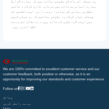
ہم ہمیشہ اس بات کو یقینی بناتے ہیں کہ ہمارے گراہک
ہمارے انسانی سرمائے میں سرمایہ کاری کرکے ، عالمی
سطح پر رسائی کو بڑھاوا دینے ، اور اپنے تقسیم کے
چینلز تیار کرکے یہ یقینی بنائیں کہ ہم جہاں کہیں
بھی اپنے گراہکوں کے ساتھ ہیں ، بے مثال تجربے سے
لطف اندوز ہوں۔
We are 100% committed to excellent customer service and our
customer feedback, both positive or otherwise, as it is an
opportunity for improving our standards and customer experience.
Follow us
وسائل
ہم سے رابطہ کریں