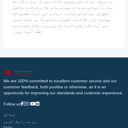
ہم ہمیشہ اس بات کو یقینی بناتے ہیں کہ ہمارے گراہک
ہمارے انسانی سرمائے میں سرمایہ کاری کرکے ، عالمی
سطح پر رسائی کو بڑھاوا دینے ، اور اپنے تقسیم کے
چینلز تیار کرکے یہ یقینی بنائیں کہ ہم جہاں کہیں
بھی اپنے گراہکوں کے ساتھ ہیں ، بے مثال تجربے سے
لطف اندوز ہوں۔
We are 100% committed to excellent customer service and our
customer feedback, both positive or otherwise, as it is an
opportunity for improving our standards and customer experience.
Follow us
وسائل
ہم سے رابطہ کریں