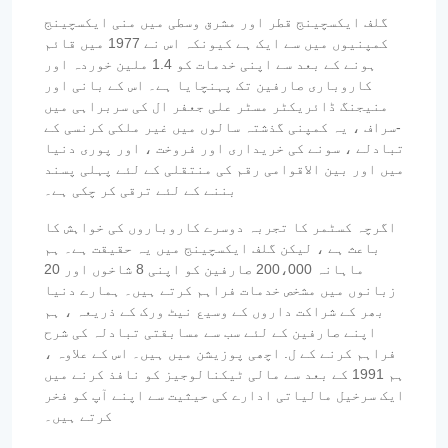
گلف ایکسچینج قطر اور مشرق وسطی میں منی ایکسچینج
کمپنیوں میں سے ایک ہے کیونکہ اس نے 1977 میں قائم
ہونے کے بعد سے اپنی خدمات کو 1.4 ملین خوردہ اور
کاروباری صارفین تک پہنچایا ہے۔ اس کے بانی اور
منیجنگ ڈائریکٹر مسٹر علی جعفر ال کی سربراہی میں
-سراف ، یہ کمپنی گذشتہ سالوں میں غیر ملکی کرنسی کے
تبادلے ، سونے کی خریداری اور فروخت ، اور پوری دنیا
میں اور بین الاقوامی رقم کی منتقلی کے لئے پہلی پسند
بننے کے لئے ترقی کر چکی ہے۔
اگرچہ کسٹمر کا تجربہ دوسرے کاروباروں کی خواہش کا
باعث ہے ، لیکن گلف ایکسچینج میں یہ حقیقت ہے۔ ہم
ماہانہ 200،000 صارفین کو اپنی 8 شاخوں اور 20
زبانوں میں مشخص خدمات فراہم کرتے ہیں۔ ہمارے دنیا
بھر کے شراکت داروں کے وسیع نیٹ ورک کے ذریعہ ، ہم
اپنے صارفین کے لئے سب سے مسابقتی تبادلہ کی شرح
فراہم کرنے کے ل. اچھی پوزیشن میں ہیں۔ اس کے علاوہ ،
ہم 1991 کے بعد سے مالی ٹیکنالوجیز کو نافذ کرنے میں
ایک سرخیل مالیاتی ادارے کی حیثیت سے اپنے آپ کو فخر
کرتے ہیں۔