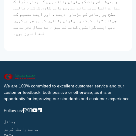
ہم ہمیشہ اس بات کو یقینی بناتے ہیں کہ ہمارے گراہک
ہمارے انسانی سرمائے میں سرمایہ کاری کرکے ، عالمی
سطح پر رسائی کو بڑھاوا دینے ، اور اپنے تقسیم کے
چینلز تیار کرکے یہ یقینی بنائیں کہ ہم جہاں کہیں
بھی اپنے گراہکوں کے ساتھ ہیں ، بے مثال تجربے سے
لطف اندوز ہوں۔
We are 100% committed to excellent customer service and our
customer feedback, both positive or otherwise, as it is an
opportunity for improving our standards and customer experience.
Follow us
وسائل
ہم سے رابطہ کریں