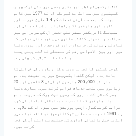
گلف ایکسچینج قطر اور مشرق وسطی میں منی ایکسچینج
کمپنیوں میں سے ایک ہے کیونکہ اس نے 1977 میں قائم
ہونے کے بعد سے اپنی خدمات کو 1.4 ملین خوردہ اور
کاروباری صارفین تک پہنچایا ہے۔ اس کے بانی اور
منیجنگ ڈائریکٹر مسٹر علی جعفر ال کی سربراہی میں
-سراف ، یہ کمپنی گذشتہ سالوں میں غیر ملکی کرنسی کے
تبادلے ، سونے کی خریداری اور فروخت ، اور پوری دنیا
میں اور بین الاقوامی رقم کی منتقلی کے لئے پہلی پسند
بننے کے لئے ترقی کر چکی ہے۔
اگرچہ کسٹمر کا تجربہ دوسرے کاروباروں کی خواہش کا
باعث ہے ، لیکن گلف ایکسچینج میں یہ حقیقت ہے۔ ہم
ماہانہ 200،000 صارفین کو اپنی 8 شاخوں اور 20
زبانوں میں مشخص خدمات فراہم کرتے ہیں۔ ہمارے دنیا
بھر کے شراکت داروں کے وسیع نیٹ ورک کے ذریعہ ، ہم
اپنے صارفین کے لئے سب سے مسابقتی تبادلہ کی شرح
فراہم کرنے کے ل. اچھی پوزیشن میں ہیں۔ اس کے علاوہ ،
ہم 1991 کے بعد سے مالی ٹیکنالوجیز کو نافذ کرنے میں
ایک سرخیل مالیاتی ادارے کی حیثیت سے اپنے آپ کو فخر
کرتے ہیں۔