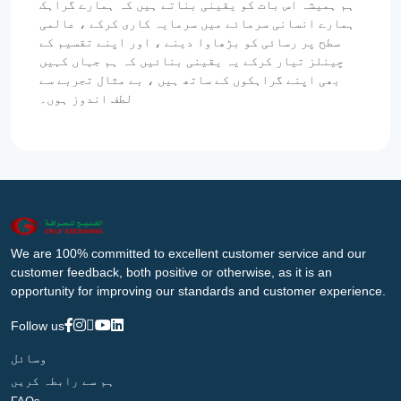
ہم ہمیشہ اس بات کو یقینی بناتے ہیں کہ ہمارے گراہک
ہمارے انسانی سرمائے میں سرمایہ کاری کرکے ، عالمی
سطح پر رسائی کو بڑھاوا دینے ، اور اپنے تقسیم کے
چینلز تیار کرکے یہ یقینی بنائیں کہ ہم جہاں کہیں
بھی اپنے گراہکوں کے ساتھ ہیں ، بے مثال تجربے سے
لطف اندوز ہوں۔
We are 100% committed to excellent customer service and our
customer feedback, both positive or otherwise, as it is an
opportunity for improving our standards and customer experience.
Follow us
وسائل
ہم سے رابطہ کریں