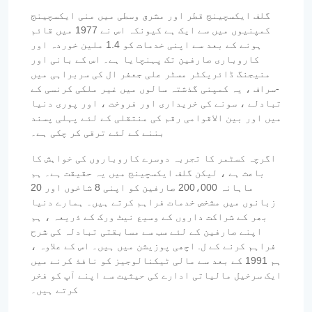
گلف ایکسچینج قطر اور مشرق وسطی میں منی ایکسچینج
کمپنیوں میں سے ایک ہے کیونکہ اس نے 1977 میں قائم
ہونے کے بعد سے اپنی خدمات کو 1.4 ملین خوردہ اور
کاروباری صارفین تک پہنچایا ہے۔ اس کے بانی اور
منیجنگ ڈائریکٹر مسٹر علی جعفر ال کی سربراہی میں
-سراف ، یہ کمپنی گذشتہ سالوں میں غیر ملکی کرنسی کے
تبادلے ، سونے کی خریداری اور فروخت ، اور پوری دنیا
میں اور بین الاقوامی رقم کی منتقلی کے لئے پہلی پسند
بننے کے لئے ترقی کر چکی ہے۔
اگرچہ کسٹمر کا تجربہ دوسرے کاروباروں کی خواہش کا
باعث ہے ، لیکن گلف ایکسچینج میں یہ حقیقت ہے۔ ہم
ماہانہ 200،000 صارفین کو اپنی 8 شاخوں اور 20
زبانوں میں مشخص خدمات فراہم کرتے ہیں۔ ہمارے دنیا
بھر کے شراکت داروں کے وسیع نیٹ ورک کے ذریعہ ، ہم
اپنے صارفین کے لئے سب سے مسابقتی تبادلہ کی شرح
فراہم کرنے کے ل. اچھی پوزیشن میں ہیں۔ اس کے علاوہ ،
ہم 1991 کے بعد سے مالی ٹیکنالوجیز کو نافذ کرنے میں
ایک سرخیل مالیاتی ادارے کی حیثیت سے اپنے آپ کو فخر
کرتے ہیں۔