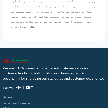
ہم ہمیشہ اس بات کو یقینی بناتے ہیں کہ ہمارے گراہک
ہمارے انسانی سرمائے میں سرمایہ کاری کرکے ، عالمی
سطح پر رسائی کو بڑھاوا دینے ، اور اپنے تقسیم کے
چینلز تیار کرکے یہ یقینی بنائیں کہ ہم جہاں کہیں
بھی اپنے گراہکوں کے ساتھ ہیں ، بے مثال تجربے سے
لطف اندوز ہوں۔
We are 100% committed to excellent customer service and our
customer feedback, both positive or otherwise, as it is an
opportunity for improving our standards and customer experience.
Follow us
وسائل
ہم سے رابطہ کریں