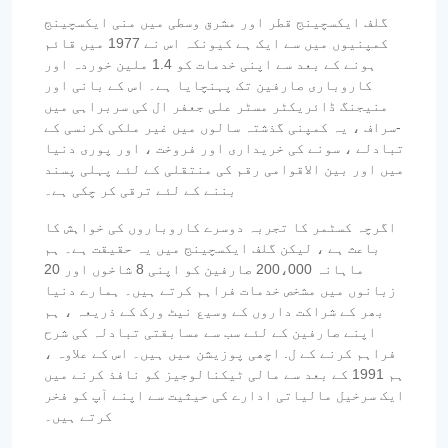
گلف ایکسچینج قطر اور مشرق وسطی میں منی ایکسچینج
کمپنیوں میں سے ایک ہے کیونکہ اس نے 1977 میں قائم
ہونے کے بعد سے اپنی خدمات کو 1.4 ملین خوردہ اور
کاروباری صارفین تک پہنچایا ہے۔ اس کے بانی اور
منیجنگ ڈائریکٹر مسٹر علی جعفر ال کی سربراہی میں
-سراف ، یہ کمپنی گذشتہ سالوں میں غیر ملکی کرنسی کے
تبادلے ، سونے کی خریداری اور فروخت ، اور پوری دنیا
میں اور بین الاقوامی رقم کی منتقلی کے لئے پہلی پسند
بننے کے لئے ترقی کر چکی ہے۔
اگرچہ کسٹمر کا تجربہ دوسرے کاروباروں کی خواہش کا
باعث ہے ، لیکن گلف ایکسچینج میں یہ حقیقت ہے۔ ہم
ماہانہ 200،000 صارفین کو اپنی 8 شاخوں اور 20
زبانوں میں مشخص خدمات فراہم کرتے ہیں۔ ہمارے دنیا
بھر کے شراکت داروں کے وسیع نیٹ ورک کے ذریعہ ، ہم
اپنے صارفین کے لئے سب سے مسابقتی تبادلہ کی شرح
فراہم کرنے کے ل. اچھی پوزیشن میں ہیں۔ اس کے علاوہ ،
ہم 1991 کے بعد سے مالی ٹیکنالوجیز کو نافذ کرنے میں
ایک سرخیل مالیاتی ادارے کی حیثیت سے اپنے آپ کو فخر
کرتے ہیں۔