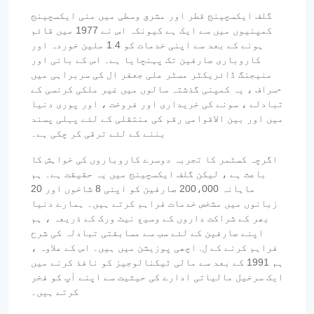
گلف ایکسچینج قطر اور مشرق وسطی میں منی ایکسچینج
کمپنیوں میں سے ایک ہے کیونکہ اس نے 1977 میں قائم
ہونے کے بعد سے اپنی خدمات کو 1.4 ملین خوردہ اور
کاروباری صارفین تک پہنچایا ہے۔ اس کے بانی اور
منیجنگ ڈائریکٹر مسٹر علی جعفر ال کی سربراہی میں
-سراف ، یہ کمپنی گذشتہ سالوں میں غیر ملکی کرنسی کے
تبادلے ، سونے کی خریداری اور فروخت ، اور پوری دنیا
میں اور بین الاقوامی رقم کی منتقلی کے لئے پہلی پسند
بننے کے لئے ترقی کر چکی ہے۔
اگرچہ کسٹمر کا تجربہ دوسرے کاروباروں کی خواہش کا
باعث ہے ، لیکن گلف ایکسچینج میں یہ حقیقت ہے۔ ہم
ماہانہ 200،000 صارفین کو اپنی 8 شاخوں اور 20
زبانوں میں مشخص خدمات فراہم کرتے ہیں۔ ہمارے دنیا
بھر کے شراکت داروں کے وسیع نیٹ ورک کے ذریعہ ، ہم
اپنے صارفین کے لئے سب سے مسابقتی تبادلہ کی شرح
فراہم کرنے کے ل. اچھی پوزیشن میں ہیں۔ اس کے علاوہ ،
ہم 1991 کے بعد سے مالی ٹیکنالوجیز کو نافذ کرنے میں
ایک سرخیل مالیاتی ادارے کی حیثیت سے اپنے آپ کو فخر
کرتے ہیں۔