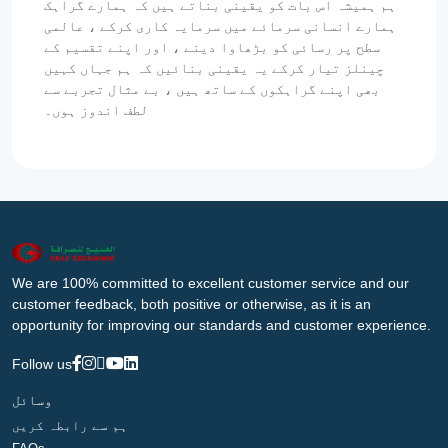
ہم ہمیشہ اس بات کو یقینی بناتے ہیں کہ ہمارے گراہک
ہمارے انسانی سرمائے میں سرمایہ کاری کرکے ، عالمی
سطح پر رسائی کو بڑھاوا دینے ، اور اپنے تقسیم کے
چینلز تیار کرکے یہ یقینی بنائیں کہ ہم جہاں کہیں
بھی اپنے گراہکوں کے ساتھ ہیں ، بے مثال تجربے سے
لطف اندوز ہوں۔
We are 100% committed to excellent customer service and our
customer feedback, both positive or otherwise, as it is an
opportunity for improving our standards and customer experience.
Follow us
وسائل
ہم سے رابطہ کریں