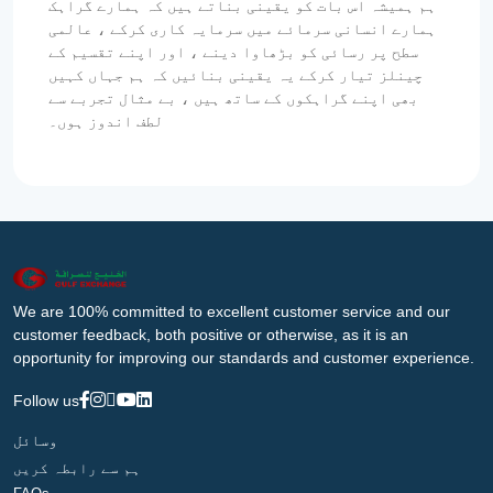
ہم ہمیشہ اس بات کو یقینی بناتے ہیں کہ ہمارے گراہک
ہمارے انسانی سرمائے میں سرمایہ کاری کرکے ، عالمی
سطح پر رسائی کو بڑھاوا دینے ، اور اپنے تقسیم کے
چینلز تیار کرکے یہ یقینی بنائیں کہ ہم جہاں کہیں
بھی اپنے گراہکوں کے ساتھ ہیں ، بے مثال تجربے سے
لطف اندوز ہوں۔
We are 100% committed to excellent customer service and our
customer feedback, both positive or otherwise, as it is an
opportunity for improving our standards and customer experience.
Follow us
وسائل
ہم سے رابطہ کریں