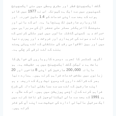
گلف ایکسچینج قطر اور مشرق وسطی میں منی ایکسچینج
کمپنیوں میں سے ایک ہے کیونکہ اس نے 1977 میں قائم
ہونے کے بعد سے اپنی خدمات کو 1.4 ملین خوردہ اور
کاروباری صارفین تک پہنچایا ہے۔ اس کے بانی اور
منیجنگ ڈائریکٹر مسٹر علی جعفر ال کی سربراہی میں
-سراف ، یہ کمپنی گذشتہ سالوں میں غیر ملکی کرنسی کے
تبادلے ، سونے کی خریداری اور فروخت ، اور پوری دنیا
میں اور بین الاقوامی رقم کی منتقلی کے لئے پہلی پسند
بننے کے لئے ترقی کر چکی ہے۔
اگرچہ کسٹمر کا تجربہ دوسرے کاروباروں کی خواہش کا
باعث ہے ، لیکن گلف ایکسچینج میں یہ حقیقت ہے۔ ہم
ماہانہ 200،000 صارفین کو اپنی 8 شاخوں اور 20
زبانوں میں مشخص خدمات فراہم کرتے ہیں۔ ہمارے دنیا
بھر کے شراکت داروں کے وسیع نیٹ ورک کے ذریعہ ، ہم
اپنے صارفین کے لئے سب سے مسابقتی تبادلہ کی شرح
فراہم کرنے کے ل. اچھی پوزیشن میں ہیں۔ اس کے علاوہ ،
ہم 1991 کے بعد سے مالی ٹیکنالوجیز کو نافذ کرنے میں
ایک سرخیل مالیاتی ادارے کی حیثیت سے اپنے آپ کو فخر
کرتے ہیں۔