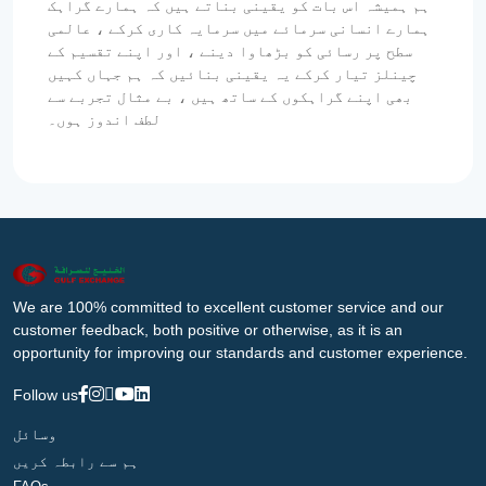
ہم ہمیشہ اس بات کو یقینی بناتے ہیں کہ ہمارے گراہک
ہمارے انسانی سرمائے میں سرمایہ کاری کرکے ، عالمی
سطح پر رسائی کو بڑھاوا دینے ، اور اپنے تقسیم کے
چینلز تیار کرکے یہ یقینی بنائیں کہ ہم جہاں کہیں
بھی اپنے گراہکوں کے ساتھ ہیں ، بے مثال تجربے سے
لطف اندوز ہوں۔
We are 100% committed to excellent customer service and our
customer feedback, both positive or otherwise, as it is an
opportunity for improving our standards and customer experience.
Follow us
وسائل
ہم سے رابطہ کریں