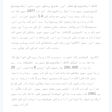
گلف ایکسچینج قطر اور مشرق وسطی میں منی ایکسچینج
کمپنیوں میں سے ایک ہے کیونکہ اس نے 1977 میں قائم
ہونے کے بعد سے اپنی خدمات کو 1.4 ملین خوردہ اور
کاروباری صارفین تک پہنچایا ہے۔ اس کے بانی اور
منیجنگ ڈائریکٹر مسٹر علی جعفر ال کی سربراہی میں
-سراف ، یہ کمپنی گذشتہ سالوں میں غیر ملکی کرنسی کے
تبادلے ، سونے کی خریداری اور فروخت ، اور پوری دنیا
میں اور بین الاقوامی رقم کی منتقلی کے لئے پہلی پسند
بننے کے لئے ترقی کر چکی ہے۔
اگرچہ کسٹمر کا تجربہ دوسرے کاروباروں کی خواہش کا
باعث ہے ، لیکن گلف ایکسچینج میں یہ حقیقت ہے۔ ہم
ماہانہ 200،000 صارفین کو اپنی 8 شاخوں اور 20
زبانوں میں مشخص خدمات فراہم کرتے ہیں۔ ہمارے دنیا
بھر کے شراکت داروں کے وسیع نیٹ ورک کے ذریعہ ، ہم
اپنے صارفین کے لئے سب سے مسابقتی تبادلہ کی شرح
فراہم کرنے کے ل. اچھی پوزیشن میں ہیں۔ اس کے علاوہ ،
ہم 1991 کے بعد سے مالی ٹیکنالوجیز کو نافذ کرنے میں
ایک سرخیل مالیاتی ادارے کی حیثیت سے اپنے آپ کو فخر
کرتے ہیں۔