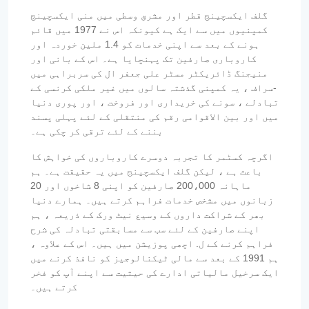
گلف ایکسچینج قطر اور مشرق وسطی میں منی ایکسچینج
کمپنیوں میں سے ایک ہے کیونکہ اس نے 1977 میں قائم
ہونے کے بعد سے اپنی خدمات کو 1.4 ملین خوردہ اور
کاروباری صارفین تک پہنچایا ہے۔ اس کے بانی اور
منیجنگ ڈائریکٹر مسٹر علی جعفر ال کی سربراہی میں
-سراف ، یہ کمپنی گذشتہ سالوں میں غیر ملکی کرنسی کے
تبادلے ، سونے کی خریداری اور فروخت ، اور پوری دنیا
میں اور بین الاقوامی رقم کی منتقلی کے لئے پہلی پسند
بننے کے لئے ترقی کر چکی ہے۔
اگرچہ کسٹمر کا تجربہ دوسرے کاروباروں کی خواہش کا
باعث ہے ، لیکن گلف ایکسچینج میں یہ حقیقت ہے۔ ہم
ماہانہ 200،000 صارفین کو اپنی 8 شاخوں اور 20
زبانوں میں مشخص خدمات فراہم کرتے ہیں۔ ہمارے دنیا
بھر کے شراکت داروں کے وسیع نیٹ ورک کے ذریعہ ، ہم
اپنے صارفین کے لئے سب سے مسابقتی تبادلہ کی شرح
فراہم کرنے کے ل. اچھی پوزیشن میں ہیں۔ اس کے علاوہ ،
ہم 1991 کے بعد سے مالی ٹیکنالوجیز کو نافذ کرنے میں
ایک سرخیل مالیاتی ادارے کی حیثیت سے اپنے آپ کو فخر
کرتے ہیں۔