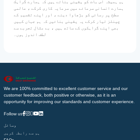
ہم ہمیشہ اس بات کو یقینی بناتے ہیں کہ ہمارے گراہک
ہمارے انسانی سرمائے میں سرمایہ کاری کرکے ، عالمی
سطح پر رسائی کو بڑھاوا دینے ، اور اپنے تقسیم کے
چینلز تیار کرکے یہ یقینی بنائیں کہ ہم جہاں کہیں
بھی اپنے گراہکوں کے ساتھ ہیں ، بے مثال تجربے سے
لطف اندوز ہوں۔
We are 100% committed to excellent customer service and our
customer feedback, both positive or otherwise, as it is an
opportunity for improving our standards and customer experience.
Follow us
وسائل
ہم سے رابطہ کریں