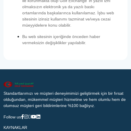
ile korunmakta olup Golf Exchange ‘in yazılı izni
olmaksızın elektronik ya da yazılı baskı
ortamlarında başkalarınca kullanılamaz. İşbu web
sitesinin izinsiz kullanımı tazminat ve/veya cezai
müeyyidelere konu olabilir.
Bu web sitesinin içeriğinde önceden haber
vermeksizin değişiklikler yapılabilir.
Standartlarımızı ve müşteri deneyimimizi geliştirmek için bir fırsat
olduğundan, mükemmel müşteri hizmetine ve hem olumlu hem de
olumsuz müşteri geri bildirimlerine %100 bağlıyız.
Follow us
KAYNAKLAR