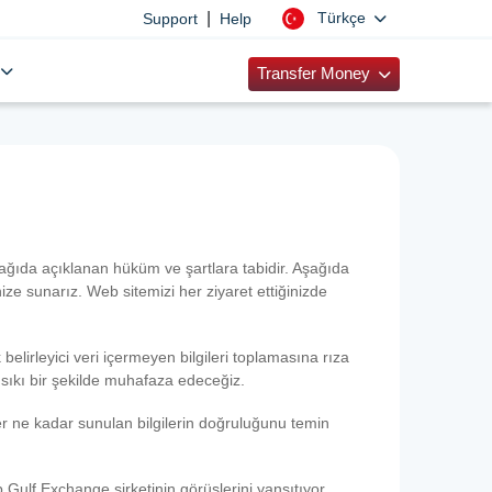
|
Türkçe
Support
Help
Transfer Money
ğıda açıklanan hüküm ve şartlara tabidir. Aşağıda
ze sunarız. Web sitemizi her ziyaret ettiğinizde
 belirleyici veri içermeyen bilgileri toplamasına rıza
ni sıkı bir şekilde muhafaza edeceğiz.
 Her ne kadar sunulan bilgilerin doğruluğunu temin
p Gulf Exchange şirketinin görüşlerini yansıtıyor