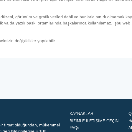
üzeni, görünüm ve grafik verileri dahil ve bunlarla sınırlı olmamak kay
nik ya da yazılı baskı ortamlarında başkalarınca kullanılamaz. İşbu web s
sizin değişiklikler yapılabilir.
KAYNAKLAR
Q
BİZİMLE İLETİŞİME GEÇİN
H
 bir fırsat olduğundan, mükemmel
FAQs
A
geri bildirimlerine %100