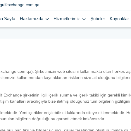
gulfexchange.com.qa
a Sayfa
Hakkımızda
Hizmetlerimiz
Şubeler
Kaynaklar
change.com.qa). Şirketimizin web sitesini kullanmakta olan herkes aşa
emizin kullanımından kaynaklanan risklerin size ait olduğunu bilgilerini
 Exchange şirketinin ilgili içerik sunma ve içerik takibi için gerekli kimlik
işim kanalları aracılığıyla bize iletmiş olduğunuz tüm bilgilerin gizliliği
ilmektedir. Yeni içerikler erişilebilir olduklarında siteye eklenmektedir.
 sunulan bilgilerin doğruluğunu garanti etmek imkânsızdır.
de bulunan fikir ve bilgiler üçüncü kişiler tarafından oluşturulmakta olu