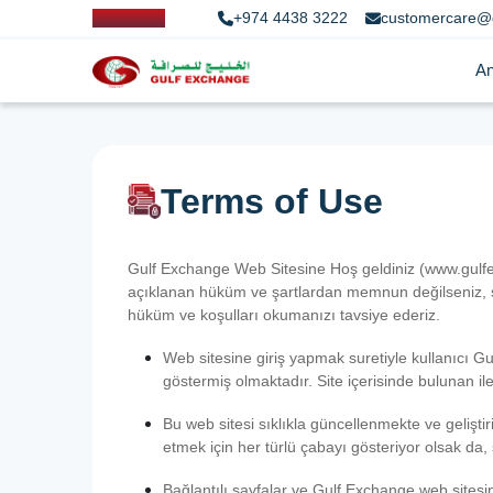
+974 4438 3222
customercare@
An
Terms of Use
Gulf Exchange Web Sitesine Hoş geldiniz (www.gulfex
açıklanan hüküm ve şartlardan memnun değilseniz, sit
hüküm ve koşulları okumanızı tavsiye ederiz.
Web sitesine giriş yapmak suretiyle kullanıcı Gulf
göstermiş olmaktadır. Site içerisinde bulunan ilet
Bu web sitesi sıklıkla güncellenmekte ve geliştir
etmek için her türlü çabayı gösteriyor olsak da,
Bağlantılı sayfalar ve Gulf Exchange web sitesin