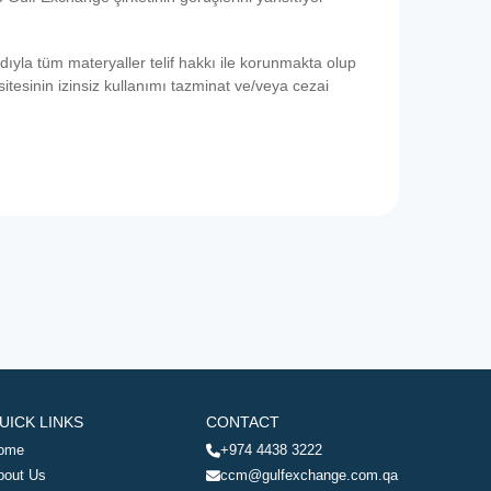
dıyla tüm materyaller telif hakkı ile korunmakta olup
itesinin izinsiz kullanımı tazminat ve/veya cezai
UICK LINKS
CONTACT
ome
+974 4438 3222
bout Us
ccm@gulfexchange.com.qa