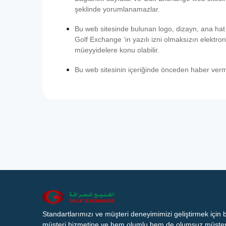
şeklinde yorumlanamazlar.
Bu web sitesinde bulunan logo, dizayn, ana hat d
Golf Exchange ‘in yazılı izni olmaksızın elektro
müeyyidelere konu olabilir.
Bu web sitesinin içeriğinde önceden haber vermek
Standartlarımızı ve müşteri deneyimimizi geliştirmek için
müşteri hizmetine ve hem olumlu hem de olumsuz müşteri 