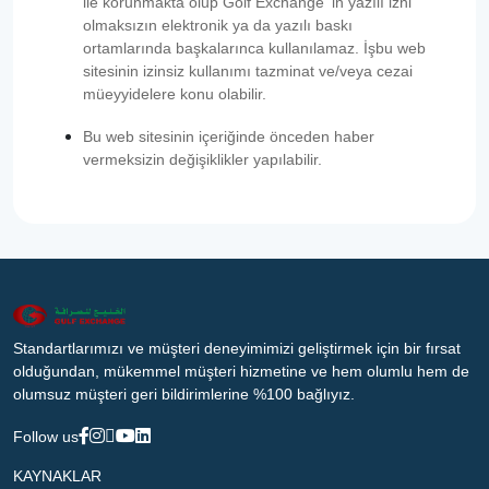
ile korunmakta olup Golf Exchange ‘in yazılı izni
olmaksızın elektronik ya da yazılı baskı
ortamlarında başkalarınca kullanılamaz. İşbu web
sitesinin izinsiz kullanımı tazminat ve/veya cezai
müeyyidelere konu olabilir.
Bu web sitesinin içeriğinde önceden haber
vermeksizin değişiklikler yapılabilir.
Standartlarımızı ve müşteri deneyimimizi geliştirmek için bir fırsat
olduğundan, mükemmel müşteri hizmetine ve hem olumlu hem de
olumsuz müşteri geri bildirimlerine %100 bağlıyız.
Follow us
KAYNAKLAR